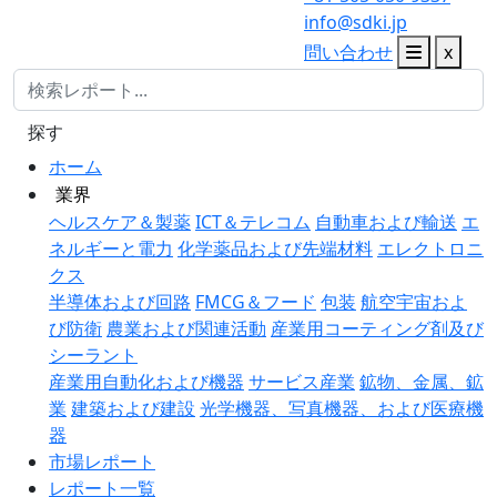
info@sdki.jp
問い合わせ
x
探す
ホーム
業界
ヘルスケア＆製薬
ICT＆テレコム
自動車および輸送
エ
ネルギーと電力
化学薬品および先端材料
エレクトロニ
クス
半導体および回路
FMCG＆フード
包装
航空宇宙およ
び防衛
農業および関連活動
産業用コーティング剤及び
シーラント
産業用自動化および機器
サービス産業
鉱物、金属、鉱
業
建築および建設
光学機器、写真機器、および医療機
器
市場レポート
レポート一覧