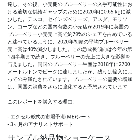
達し、その後、小売棚のブルーベリーの入手可能性にお
ける適切な供給ギャップのために2020年に0.65 kgに減
少した。テスコ、セインズベリーズ、アスダ、モリソ
ン、コープなどの国内有数の小売店が2019年に英国の
ブルーベリー小売売上高で約79%のシェアを占めている
と述べているように、2020年初頭の平均ブルーベリー
売上高は40%減少しました。この急成長傾向は今年の第
1四半期まで続き、ブルーベリーの売上に大きな影響を
与えました。同国のブルーベリー生産は2018年に2700
メートルトンでピークに達しましたが、残りは輸入によ
ってのみ満たされています。ブルーベリーの需要の増加
は、同国の消費をさらに強化すると予想されています
このレポートを購入する理由:
- エクセル形式の市場予測(ME)シート
- 3ヶ月のアナリストサポート
サンプル納品物ショーケース