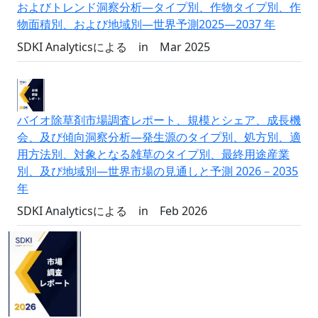
およびトレンド洞察分析―タイプ別、作物タイプ別、作
物面積別、および地域別―世界予測2025―2037 年
SDKI Analyticsによる
in
Mar 2025
バイオ除草剤市場調査レポート、規模とシェア、成長機
会、及び傾向洞察分析―発生源のタイプ別、処方別、適
用方法別、対象となる雑草のタイプ別、最終用途産業
別、及び地域別―世界市場の見通しと予測 2026－2035
年
SDKI Analyticsによる
in
Feb 2026