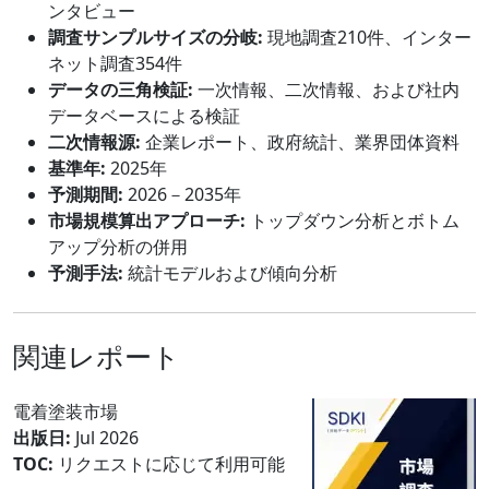
ンタビュー
調査サンプルサイズの分岐:
現地調査210件、インター
ネット調査354件
データの三角検証:
一次情報、二次情報、および社内
データベースによる検証
二次情報源:
企業レポート、政府統計、業界団体資料
基準年:
2025年
予測期間:
2026－2035年
市場規模算出アプローチ:
トップダウン分析とボトム
アップ分析の併用
予測手法:
統計モデルおよび傾向分析
関連レポート
電着塗装市場
出版日:
Jul 2026
TOC:
リクエストに応じて利用可能