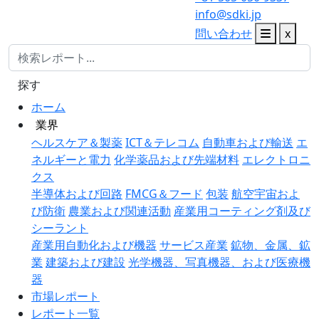
info@sdki.jp
問い合わせ
x
探す
ホーム
業界
ヘルスケア＆製薬
ICT＆テレコム
自動車および輸送
エ
ネルギーと電力
化学薬品および先端材料
エレクトロニ
クス
半導体および回路
FMCG＆フード
包装
航空宇宙およ
び防衛
農業および関連活動
産業用コーティング剤及び
シーラント
産業用自動化および機器
サービス産業
鉱物、金属、鉱
業
建築および建設
光学機器、写真機器、および医療機
器
市場レポート
レポート一覧