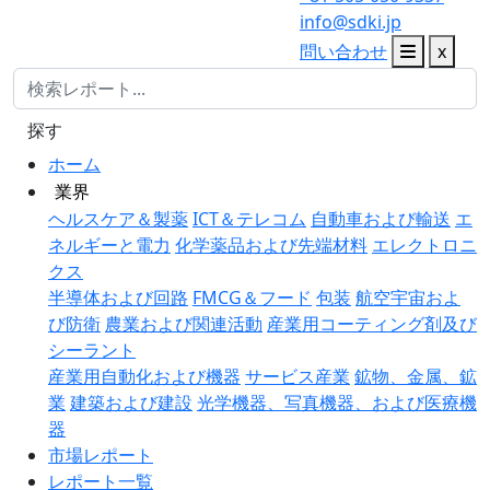
info@sdki.jp
問い合わせ
x
探す
ホーム
業界
ヘルスケア＆製薬
ICT＆テレコム
自動車および輸送
エ
ネルギーと電力
化学薬品および先端材料
エレクトロニ
クス
半導体および回路
FMCG＆フード
包装
航空宇宙およ
び防衛
農業および関連活動
産業用コーティング剤及び
シーラント
産業用自動化および機器
サービス産業
鉱物、金属、鉱
業
建築および建設
光学機器、写真機器、および医療機
器
市場レポート
レポート一覧