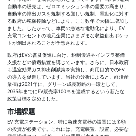
自動車の販売は、ゼロエミッション車の需要の高まり、
自動車の排出ガスを規制する厳しい規制、電動化に対す
る政府の税額控除などにより、ここ数年で大幅に増加し
ました。したがって、車両の急速な電動化により、EV
充電コンセントの地元企業にさまざまな収益創出ポケッ
トが創出されることが予想されます。
政府はEVの普及促進に向け、税制優遇やインフラ整備
支援などの優遇措置を講じています。さらに、日本政府
も温室効果ガス排出削減策を実施し、商用目的でのEV
の導入を促進しています。当社の分析によると、経済産
業省は2021年に、グリーン成長戦略の一環として、
2035年までにEV販売率100％を達成するという新たな
政策目標を定めました。
市場課題
EV 充電ステーション、特に急速充電器の設置には多額
の投資が必要です。これには、充電装置、設置、必要な