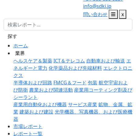
info@sdki.jp
問い合わせ
x
探す
ホーム
業界
ヘルスケア＆製薬
ICT＆テレコム
自動車および輸送
エ
ネルギーと電力
化学薬品および先端材料
エレクトロニ
クス
半導体および回路
FMCG＆フード
包装
航空宇宙およ
び防衛
農業および関連活動
産業用コーティング剤及び
シーラント
産業用自動化および機器
サービス産業
鉱物、金属、鉱
業
建築および建設
光学機器、写真機器、および医療機
器
市場レポート
レポート一覧