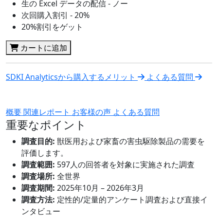
生の Excel データの配信 - ノー
次回購入割引 - 20%
20%割引をゲット
カートに追加
SDKI Analyticsから購入するメリット
よくある質問
概要
関連レポート
お客様の声
よくある質問
重要なポイント
調査目的:
獣医用および家畜の害虫駆除製品の需要を
評価します。
調査範囲:
597人の回答者を対象に実施された調査
調査場所:
全世界
調査期間:
2025年10月 – 2026年3月
調査方法:
定性的/定量的アンケート調査および直接イ
ンタビュー