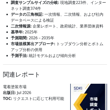
調査サンプルサイズの分岐:
現地調査223件、インター
ネット調査374件
データの三角検証:
一次情報、二次情報、および社内
データベースによる検証
二次情報源:
企業レポート、政府統計、業界団体資料
基準年:
2025年
予測期間:
2026－2035年
市場規模算出アプローチ:
トップダウン分析とボトム
アップ分析の併用
予測手法:
統計モデルおよび傾向分析
関連レポート
電着塗装市場
出版日:
Jul 2026
TOC:
リクエストに応じて利用可能