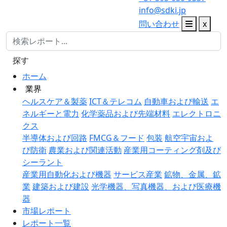
info@sdki.jp
問い合わせ
x
探す
ホーム
業界
ヘルスケア＆製薬
ICT＆テレコム
自動車および輸送
エ
ネルギーと電力
化学薬品および先端材料
エレクトロニ
クス
半導体および回路
FMCG＆フード
包装
航空宇宙およ
び防衛
農業および関連活動
産業用コーティング剤及び
シーラント
産業用自動化および機器
サービス産業
鉱物、金属、鉱
業
建築および建設
光学機器、写真機器、および医療機
器
市場レポート
レポート一覧