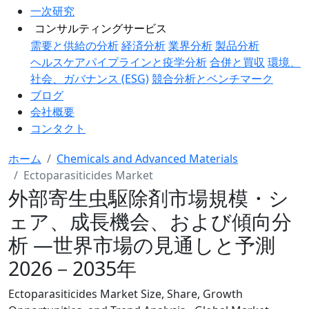
一次研究
コンサルティングサービス
需要と供給の分析
経済分析
業界分析
製品分析
ヘルスケアパイプラインと疫学分析
合併と買収
環境、
社会、ガバナンス (ESG)
競合分析とベンチマーク
ブログ
会社概要
コンタクト
ホーム
Chemicals and Advanced Materials
Ectoparasiticides Market
外部寄生虫駆除剤市場規模・シ
ェア、成長機会、および傾向分
析 ―世界市場の見通しと予測
2026－2035年
Ectoparasiticides Market Size, Share, Growth