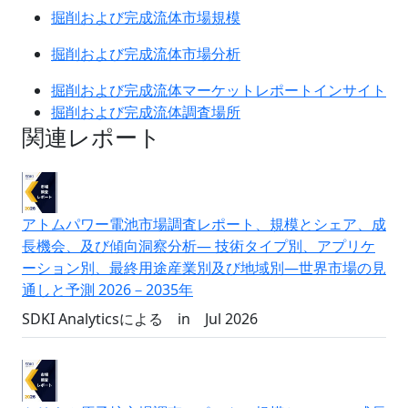
掘削および完成流体市場規模
掘削および完成流体市場分析
掘削および完成流体マーケットレポートインサイト
掘削および完成流体調査場所
関連レポート
アトムパワー電池市場調査レポート、規模とシェア、成
長機会、及び傾向洞察分析― 技術タイプ別、アプリケ
ーション別、最終用途産業別及び地域別―世界市場の見
通しと予測 2026－2035年
SDKI Analyticsによる
in
Jul 2026