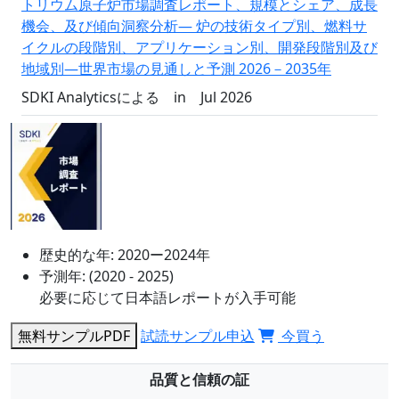
トリウム原子炉市場調査レポート、規模とシェア、成長
機会、及び傾向洞察分析― 炉の技術タイプ別、燃料サ
イクルの段階別、アプリケーション別、開発段階別及び
地域別―世界市場の見通しと予測 2026－2035年
SDKI Analyticsによる
in
Jul 2026
歴史的な年:
2020ー2024年
予測年:
(2020 - 2025)
必要に応じて日本語レポートが入手可能
無料サンプルPDF
試読サンプル申込
今買う
品質と信頼の証