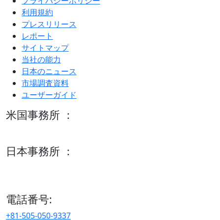
プライバシーポリシー
利用規約
プレスリリース
レポート
サイトマップ
当社の能力
日本のニュース
市場調査資料
ユーザーガイド
米国事務所 ：
600 S Tyler St Suite 2100 #140, Amarillo, TX 79101
日本事務所 ：
15/F セルリアンタワー, 桜丘町26-1、150-8512, 東京、渋谷
区、日本
電話番号:
+81-505-050-9337