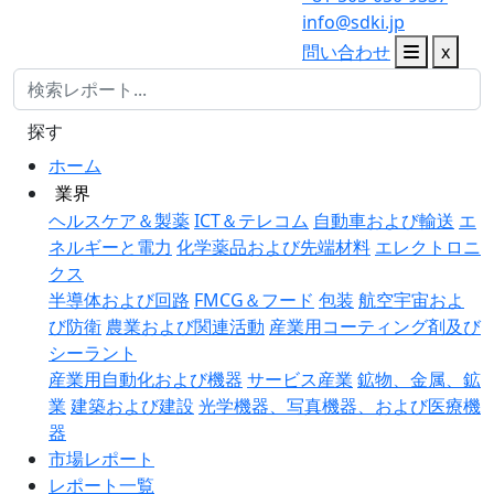
info@sdki.jp
問い合わせ
x
探す
ホーム
業界
ヘルスケア＆製薬
ICT＆テレコム
自動車および輸送
エ
ネルギーと電力
化学薬品および先端材料
エレクトロニ
クス
半導体および回路
FMCG＆フード
包装
航空宇宙およ
び防衛
農業および関連活動
産業用コーティング剤及び
シーラント
産業用自動化および機器
サービス産業
鉱物、金属、鉱
業
建築および建設
光学機器、写真機器、および医療機
器
市場レポート
レポート一覧