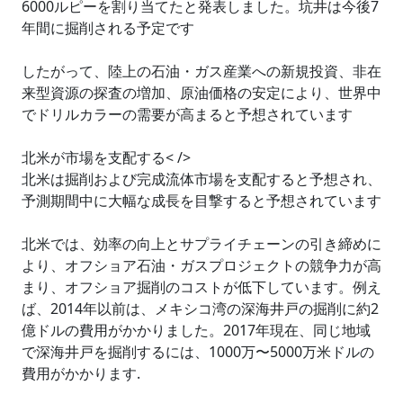
6000ルピーを割り当てたと発表しました。坑井は今後7
年間に掘削される予定です
したがって、陸上の石油・ガス産業への新規投資、非在
来型資源の探査の増加、原油価格の安定により、世界中
でドリルカラーの需要が高まると予想されています
北米が市場を支配する< />
北米は掘削および完成流体市場を支配すると予想され、
予測期間中に大幅な成長を目撃すると予想されています
北米では、効率の向上とサプライチェーンの引き締めに
より、オフショア石油・ガスプロジェクトの競争力が高
まり、オフショア掘削のコストが低下しています。例え
ば、2014年以前は、メキシコ湾の深海井戸の掘削に約2
億ドルの費用がかかりました。2017年現在、同じ地域
で深海井戸を掘削するには、1000万〜5000万米ドルの
費用がかかります.