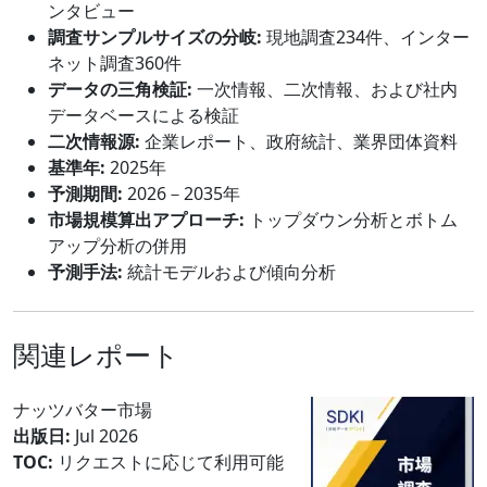
ンタビュー
調査サンプルサイズの分岐:
現地調査234件、インター
ネット調査360件
データの三角検証:
一次情報、二次情報、および社内
データベースによる検証
二次情報源:
企業レポート、政府統計、業界団体資料
基準年:
2025年
予測期間:
2026－2035年
市場規模算出アプローチ:
トップダウン分析とボトム
アップ分析の併用
予測手法:
統計モデルおよび傾向分析
関連レポート
ナッツバター市場
出版日:
Jul 2026
TOC:
リクエストに応じて利用可能