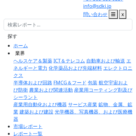
info@sdki.jp
問い合わせ
x
探す
ホーム
業界
ヘルスケア＆製薬
ICT＆テレコム
自動車および輸送
エ
ネルギーと電力
化学薬品および先端材料
エレクトロニ
クス
半導体および回路
FMCG＆フード
包装
航空宇宙およ
び防衛
農業および関連活動
産業用コーティング剤及び
シーラント
産業用自動化および機器
サービス産業
鉱物、金属、鉱
業
建築および建設
光学機器、写真機器、および医療機
器
市場レポート
レポート一覧