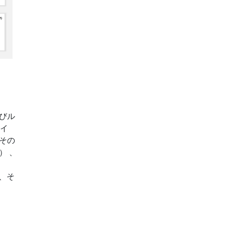
びル
スイ
その
） 、
、そ