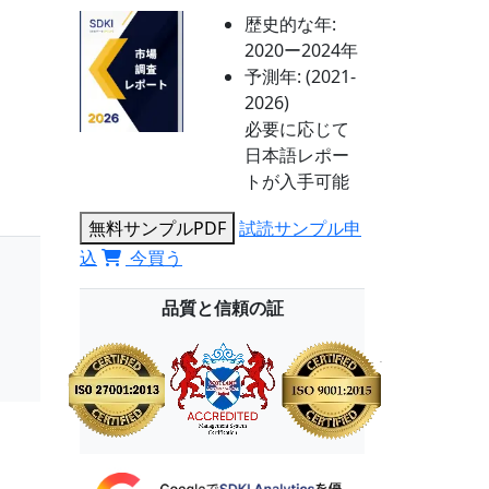
歴史的な年:
2020ー2024年
予測年:
(2021-
2026)
必要に応じて
日本語レポー
トが入手可能
無料サンプルPDF
試読サンプル申
込
今買う
品質と信頼の証