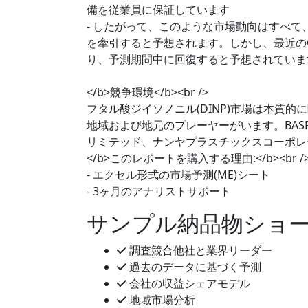
備を従業員に保証しています
- したがって、このような市場動向はすべて
を牽引すると予想されます。しかし、最近のC
り、予測期間中に回復すると予想されていま
</b>競争環境</b><br />
フタル酸ジイソノニル(DINP)市場は本質
地域および地元のプレーヤーがいます。BASF
リミテッド、ナンヤプラスチックスコーポレー
</b>このレポートを購入する理由:</b><br /
- エクセル形式の市場予測(ME)シート
- 3ヶ月のアナリストサポート
サンプル納品物ショ
調査競合他社と業界リーダー
過去のデータに基づく予測
会社の収益シェアモデル
地域市場分析