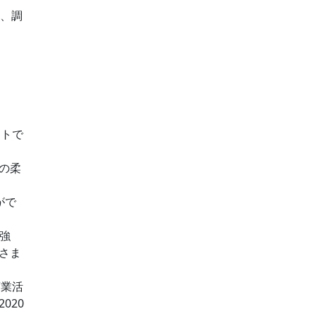
は、調
ントで
剤の柔
がで
強
さま
商業活
020