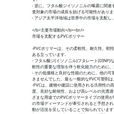
- 逆に、フタル酸ジイソノニルの曝露に関連す
査対象の市場の成長を妨げる可能性がありま
- アジア太平洋地域は世界中の市場を支配し
</b>主要市場動向</b><br/>
市場を支配するPVCポリマー
-PVCポリマーは、その柔軟性、耐久性、
ある立っています.
- フタル酸ジ(イソノニル)フタレート(DIN
軟性の重要な増加を伴う軟化能力のために、
- その低価格と良好な性能のために、他の
きませんでした。最も一般的なPVC可塑剤
-PVCは、建物や建設に使用される汎用性の
度、良好な耐候性、および高レベルの光透過
ざまな用途でのPVCポリマータイプの使用が
の市場ディーマンドが牽引されると予想され
動が活況を呈していることで知られています