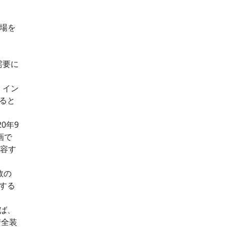
市場を
需要に
、イン
ると
0年9
画で
収容す
数の
する
ば、
安全装