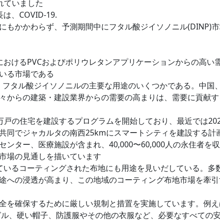
されていました
COVID-19.
もかかわらず、予測期間中にフタル酸ジイソノニル(DINP)
におけるPVCおよびポリウレタンアプリケーションからの高い
いる市場である
は、フタル酸ジイソノニルの主要な用途のいくつかである。中国
々からの建築・建設業界からの需要の高まりは、需要に貢献す
万戸の住宅を建設するプログラムを開始しており、最近では202
共同でジャカルタの南西25kmにスマートシティを建設する計
ター、医療施設が含まれ、40,000〜60,000人の永住者を
市場の見通しを描いています
れているコーティングされた布地にも用途を見いだしている。多
途への浸透が高まり、この地域のコーティング布地市場を牽引
全を確保するために厳しい規制と措置を実施しています。例え
ーグル、硬い帽子、防護服やその他の衣服など、必要なすべての