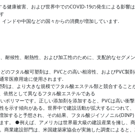
る健康被害、および世界中でのCOVID-19の発生による影響
す
、インドや中国などの国々からの消費が増加しています.
靭性、耐候性、耐熱性、および加工性のために、支配的なセグメ
P)などのフタル酸可塑剤は、PVCとの高い相溶性、およびPVC製
通常医療用途に使用されます.
可塑剤は、より大きな規模でフタル酸エステル類と競合すること
は、依然として異なるフタル酸エステルである
高いポリマーです。正しい添加剤を添加すると、PVCは高い衝撃
性を示す傾向がある。世界中で建設活動が拡大するにつれて、
増加すると予想され、その結果、フタル酸ジイソノニル(DINP)
ます。 ●例えば、アメリカは世界最大級の建設産業を擁し、
。商業建設部門は、米国建築家協会が実施した調査によると、2