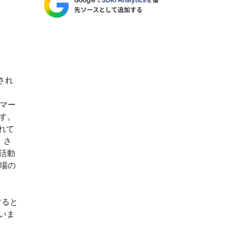
測され
リマー
す。
れて
。さ
活動
市場の
すると
いま