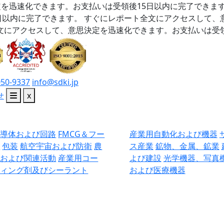
を迅速化できます。お支払いは受領後15日以内に完了できま
日以内に完了できます。
すぐにレポート全文にアクセスして、
文にアクセスして、意思決定を迅速化できます。お支払いは受領
050-9337
info@sdki.jp
せ
x
半導体および回路
FMCG＆フー
産業用自動化および機器
ド
包装
航空宇宙および防衛
農
ス産業
鉱物、金属、鉱業
業および関連活動
産業用コー
よび建設
光学機器、写真
ティング剤及びシーラント
および医療機器