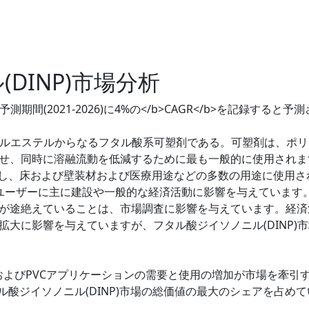
DINP)市場分析
期間(2021-2026)に4%の</b>CAGR</b>を記録すると予
ノニルエステルからなるフタル酸系可塑剤である。可塑剤は、ポ
せ、同時に溶融流動を低減するために最も一般的に使用されま
有し、床および壁装材および医療用途などの多数の用途に使用さ
ンドユーザーに主に建設や一般的な経済活動に影響を与えています
が途絶えていることは、市場調査に影響を与えています。経済
大に影響を与えていますが、フタル酸ジイソノニル(DINP)
CおよびPVCアプリケーションの需要と使用の増加が市場を牽引
ル酸ジイソノニル(DINP)市場の総価値の最大のシェアを占めて