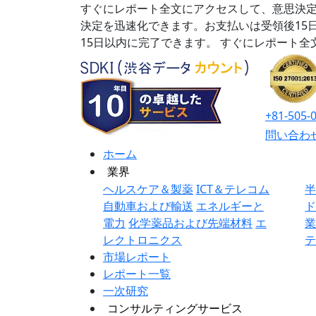
すぐにレポート全文にアクセスして、意思決定
決定を迅速化できます。お支払いは受領後15
15日以内に完了できます。
すぐにレポート全
+81-505-
問い合わ
ホーム
業界
ヘルスケア＆製薬
ICT＆テレコム
自動車および輸送
エネルギーと
電力
化学薬品および先端材料
エ
レクトロニクス
市場レポート
レポート一覧
一次研究
コンサルティングサービス