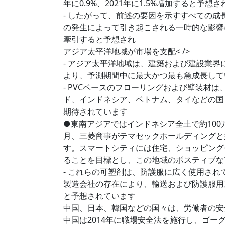
年に0.9%、2021年に1.5%増加すると予想
- したがって、前述の要因を示すすべての成長は、
の発生によって引き起こされる一時的な影響に
牽引すると予想され
アジア太平洋地域が市場を支配< />
- アジア太平洋地域は、建築および建設業界
より、予測期間中に最大かつ最も急成長して
- PVCベースのフローリングおよび壁装材
ド、インドネシア、ベトナム、タイなどの国
期待されています
●東南アジアではインドネシア全土で約100
月、三菱商事がテマセックホールディングと
す。スマートシティには住宅、ショッピングセン
ることを目標とし、この地域のポスティブな
- これらの可塑剤は、防護服に広く使用さ
製造会社の存在により、輸送および防護服用
と予想されています
中国、日本、韓国などの国々は、労働者の安
中国は2014年に職場安全法を施行し、ゴ