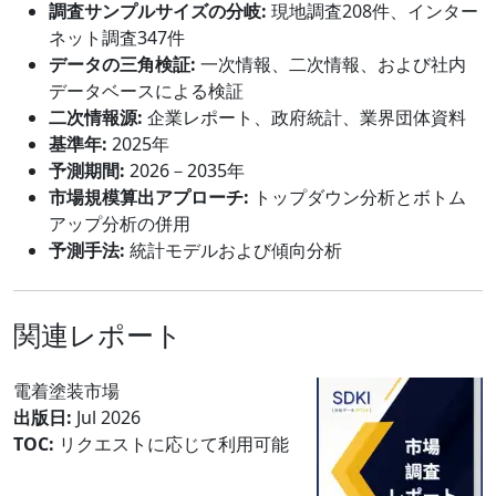
調査サンプルサイズの分岐:
現地調査208件、インター
ネット調査347件
データの三角検証:
一次情報、二次情報、および社内
データベースによる検証
二次情報源:
企業レポート、政府統計、業界団体資料
基準年:
2025年
予測期間:
2026－2035年
市場規模算出アプローチ:
トップダウン分析とボトム
アップ分析の併用
予測手法:
統計モデルおよび傾向分析
関連レポート
電着塗装市場
出版日:
Jul 2026
TOC:
リクエストに応じて利用可能