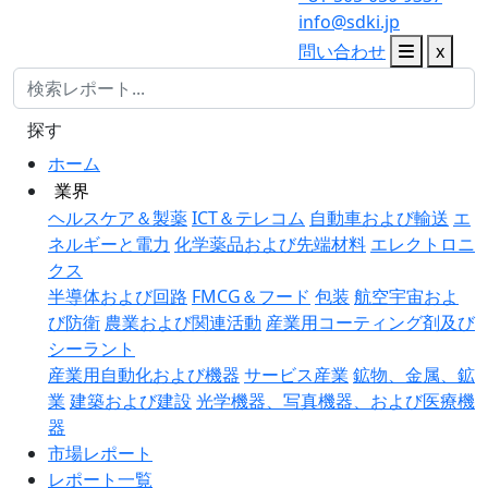
info@sdki.jp
問い合わせ
x
探す
ホーム
業界
ヘルスケア＆製薬
ICT＆テレコム
自動車および輸送
エ
ネルギーと電力
化学薬品および先端材料
エレクトロニ
クス
半導体および回路
FMCG＆フード
包装
航空宇宙およ
び防衛
農業および関連活動
産業用コーティング剤及び
シーラント
産業用自動化および機器
サービス産業
鉱物、金属、鉱
業
建築および建設
光学機器、写真機器、および医療機
器
市場レポート
レポート一覧