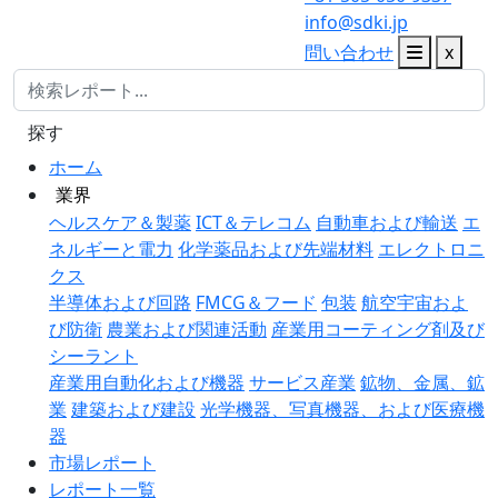
info@sdki.jp
問い合わせ
x
探す
ホーム
業界
ヘルスケア＆製薬
ICT＆テレコム
自動車および輸送
エ
ネルギーと電力
化学薬品および先端材料
エレクトロニ
クス
半導体および回路
FMCG＆フード
包装
航空宇宙およ
び防衛
農業および関連活動
産業用コーティング剤及び
シーラント
産業用自動化および機器
サービス産業
鉱物、金属、鉱
業
建築および建設
光学機器、写真機器、および医療機
器
市場レポート
レポート一覧