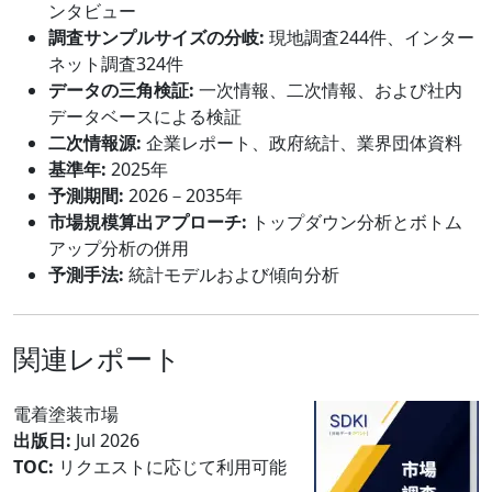
ンタビュー
調査サンプルサイズの分岐:
現地調査244件、インター
ネット調査324件
データの三角検証:
一次情報、二次情報、および社内
データベースによる検証
二次情報源:
企業レポート、政府統計、業界団体資料
基準年:
2025年
予測期間:
2026－2035年
市場規模算出アプローチ:
トップダウン分析とボトム
アップ分析の併用
予測手法:
統計モデルおよび傾向分析
関連レポート
電着塗装市場
出版日:
Jul 2026
TOC:
リクエストに応じて利用可能