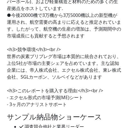
バーホール)、および軽量構造と材料のための多くの生
産拠点をホストしています.
●今後20000機で3万機から3万5000機以上の新型機が
運用され、航空需要の高まりに応えると推定されていま
す。したがって、航空機の生産の増加は、予測期間中の
市場成長にも貢献すると予想されます
<h3>競争環境</h3><br />
世界の炭素プリプレグ市場は本質的に統合されており、
上位5社が市場の主要シェアを占めています。主な認知
企業には、帝人株式会社、エクセル株式会社、東レ株式
会社、SGLカーボン、ソルベイなどがあります
<h3>このレポートを購入する理由:</h3><br />
- エクセル形式の市場予測(ME)シート
- 3ヶ月のアナリストサポート
サンプル納品物ショーケース
調査競合他社と業界リーダー