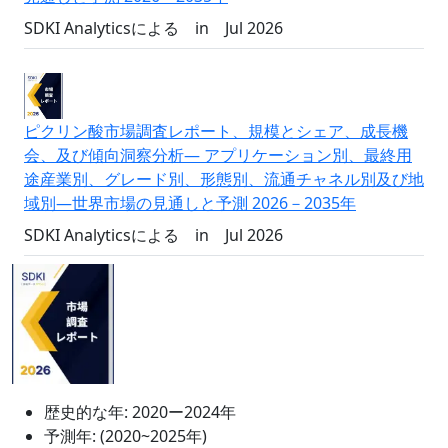
SDKI Analyticsによる
in
Jul 2026
ピクリン酸市場調査レポート、規模とシェア、成長機
会、及び傾向洞察分析― アプリケーション別、最終用
途産業別、グレード別、形態別、流通チャネル別及び地
域別―世界市場の見通しと予測 2026－2035年
SDKI Analyticsによる
in
Jul 2026
歴史的な年:
2020ー2024年
予測年:
(2020~2025年)