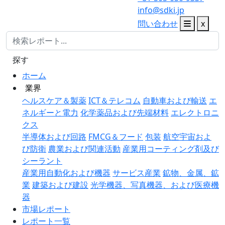
info@sdki.jp
問い合わせ
x
探す
ホーム
業界
ヘルスケア＆製薬
ICT＆テレコム
自動車および輸送
エ
ネルギーと電力
化学薬品および先端材料
エレクトロニ
クス
半導体および回路
FMCG＆フード
包装
航空宇宙およ
び防衛
農業および関連活動
産業用コーティング剤及び
シーラント
産業用自動化および機器
サービス産業
鉱物、金属、鉱
業
建築および建設
光学機器、写真機器、および医療機
器
市場レポート
レポート一覧