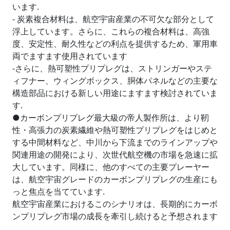
います.
- 炭素複合材料は、航空宇宙産業の不可欠な部分として
浮上しています。さらに、これらの複合材料は、高強
度、安定性、耐久性などの利点を提供するため、軍用車
両でますます使用されています
-さらに、熱可塑性プリプレグは、ストリンガーやステ
ィフナー、ウィングボックス、胴体パネルなどの主要な
構造部品における新しい用途にますます検討されていま
す.
●カーボンプリプレグ最大級の帝人製作所は、より靭
性・高張力の炭素繊維や熱可塑性プリプレグをはじめと
する中間材料など、中川から下流までのラインアップや
関連用途の開発により、次世代航空機の市場を急速に拡
大しています。同様に、他のすべての主要プレーヤー
は、航空宇宙グレードのカーボンプリプレグの生産にも
っと焦点を当てています.
航空宇宙産業におけるこのシナリオは、長期的にカーボ
ンプリプレグ市場の成長を牽引し続けると予想されます