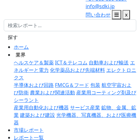
info@sdki.jp
問い合わせ
x
探す
ホーム
業界
ヘルスケア＆製薬
ICT＆テレコム
自動車および輸送
エ
ネルギーと電力
化学薬品および先端材料
エレクトロニ
クス
半導体および回路
FMCG＆フード
包装
航空宇宙およ
び防衛
農業および関連活動
産業用コーティング剤及び
シーラント
産業用自動化および機器
サービス産業
鉱物、金属、鉱
業
建築および建設
光学機器、写真機器、および医療機
器
市場レポート
レポート一覧