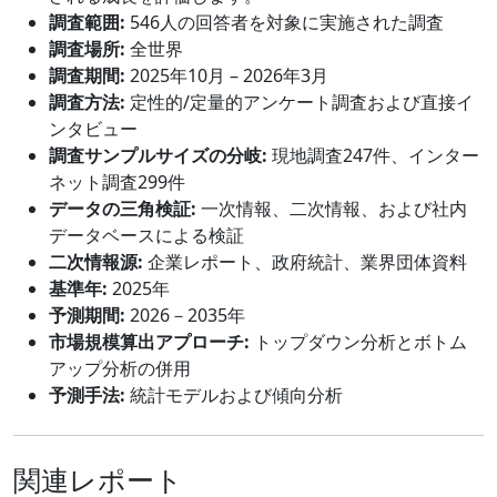
調査範囲:
546人の回答者を対象に実施された調査
調査場所:
全世界
調査期間:
2025年10月 – 2026年3月
調査方法:
定性的/定量的アンケート調査および直接イ
ンタビュー
調査サンプルサイズの分岐:
現地調査247件、インター
ネット調査299件
データの三角検証:
一次情報、二次情報、および社内
データベースによる検証
二次情報源:
企業レポート、政府統計、業界団体資料
基準年:
2025年
予測期間:
2026－2035年
市場規模算出アプローチ:
トップダウン分析とボトム
アップ分析の併用
予測手法:
統計モデルおよび傾向分析
関連レポート