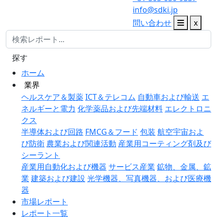
info@sdki.jp
問い合わせ
x
探す
ホーム
業界
ヘルスケア＆製薬
ICT＆テレコム
自動車および輸送
エ
ネルギーと電力
化学薬品および先端材料
エレクトロニ
クス
半導体および回路
FMCG＆フード
包装
航空宇宙およ
び防衛
農業および関連活動
産業用コーティング剤及び
シーラント
産業用自動化および機器
サービス産業
鉱物、金属、鉱
業
建築および建設
光学機器、写真機器、および医療機
器
市場レポート
レポート一覧