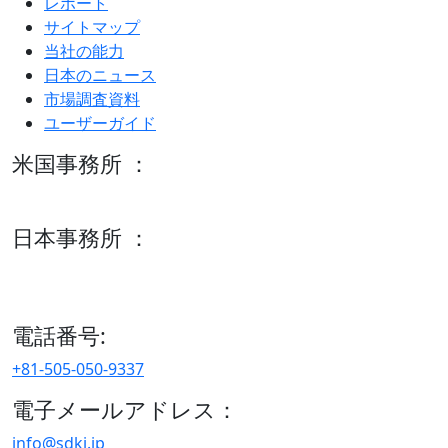
レポート
サイトマップ
当社の能力
日本のニュース
市場調査資料
ユーザーガイド
米国事務所 ：
600 S Tyler St Suite 2100 #140, Amarillo, TX 79101
日本事務所 ：
15/F セルリアンタワー, 桜丘町26-1、150-8512, 東京、渋谷
区、日本
電話番号:
+81-505-050-9337
電子メールアドレス：
info@sdki.jp