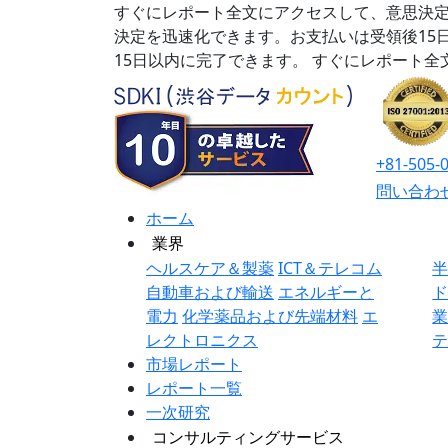
すぐにレポート全文にアクセスして、意思決定
決定を迅速化できます。お支払いは受領後15
15日以内に完了できます。
すぐにレポート全
+81-505-
問い合わ
ホーム
業界
ヘルスケア＆製薬
ICT＆テレコム
自動車および輸送
エネルギーと
電力
化学薬品および先端材料
エ
レクトロニクス
市場レポート
レポート一覧
一次研究
コンサルティングサービス