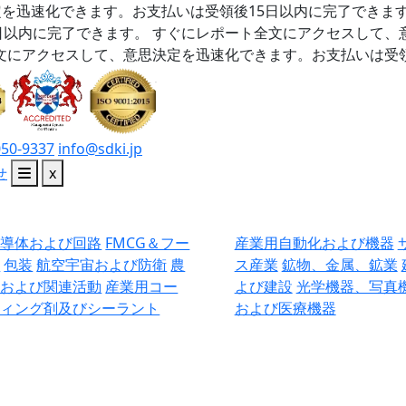
を迅速化できます。お支払いは受領後15日以内に完了できま
日以内に完了できます。
すぐにレポート全文にアクセスして、
文にアクセスして、意思決定を迅速化できます。お支払いは受領
050-9337
info@sdki.jp
せ
x
半導体および回路
FMCG＆フー
産業用自動化および機器
ド
包装
航空宇宙および防衛
農
ス産業
鉱物、金属、鉱業
業および関連活動
産業用コー
よび建設
光学機器、写真
ティング剤及びシーラント
および医療機器