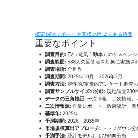
概要
関連レポート
お客様の声
よくある質問
重要なポイント
調査目的:
EV（電気自動車）のサスペン
調査範囲:
588人の回答者を対象に実施さ
調査場所:
全世界
調査期間:
2025年10月 – 2026年3月
調査方法:
定性的/定量的アンケート調査
調査サンプルサイズの分岐:
現地調査230
データの三角検証:
一次情報、二次情報、
二次情報源:
企業レポート、政府統計、業
基準年:
2025年
予測期間:
2026－2035年
市場規模算出アプローチ:
トップダウン分
予測手法:
統計モデルおよび傾向分析