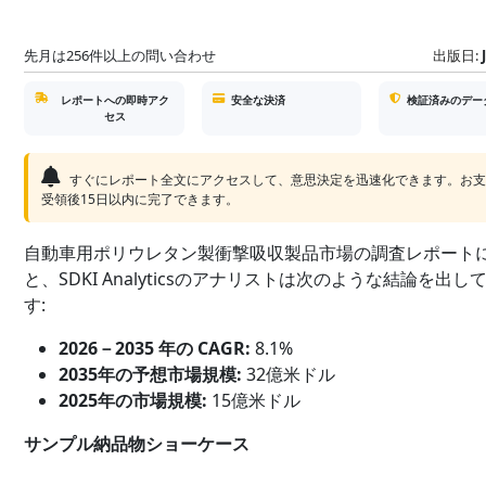
先月は256件以上の問い合わせ
出版日:
レポートへの即時アク
安全な決済
検証済みのデー
セス
すぐにレポート全文にアクセスして、意思決定を迅速化できます。お
受領後15日以内に完了できます。
自動車用ポリウレタン製衝撃吸収製品市場の調査レポート
と、SDKI Analyticsのアナリストは次のような結論を出し
す:
2026－2035 年の CAGR:
8.1%
2035年の予想市場規模:
32億米ドル
2025年の市場規模:
15億米ドル
サンプル納品物ショーケース