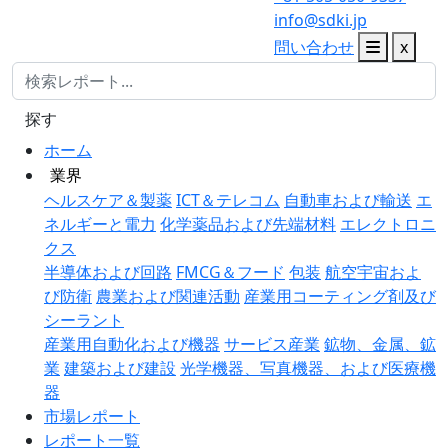
info@sdki.jp
問い合わせ
x
探す
ホーム
業界
ヘルスケア＆製薬
ICT＆テレコム
自動車および輸送
エ
ネルギーと電力
化学薬品および先端材料
エレクトロニ
クス
半導体および回路
FMCG＆フード
包装
航空宇宙およ
び防衛
農業および関連活動
産業用コーティング剤及び
シーラント
産業用自動化および機器
サービス産業
鉱物、金属、鉱
業
建築および建設
光学機器、写真機器、および医療機
器
市場レポート
レポート一覧