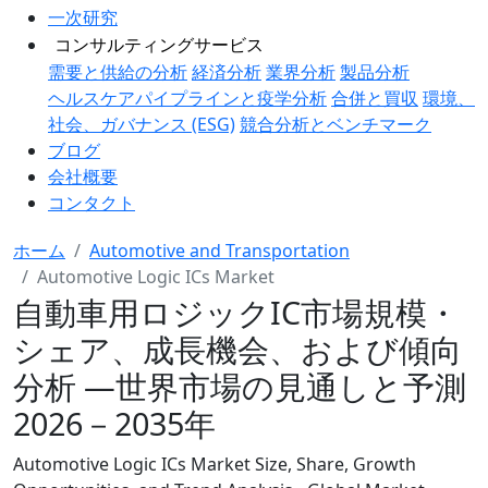
一次研究
コンサルティングサービス
需要と供給の分析
経済分析
業界分析
製品分析
ヘルスケアパイプラインと疫学分析
合併と買収
環境、
社会、ガバナンス (ESG)
競合分析とベンチマーク
ブログ
会社概要
コンタクト
ホーム
Automotive and Transportation
Automotive Logic ICs Market
自動車用ロジックIC市場規模・
シェア、成長機会、および傾向
分析 ―世界市場の見通しと予測
2026－2035年
Automotive Logic ICs Market Size, Share, Growth