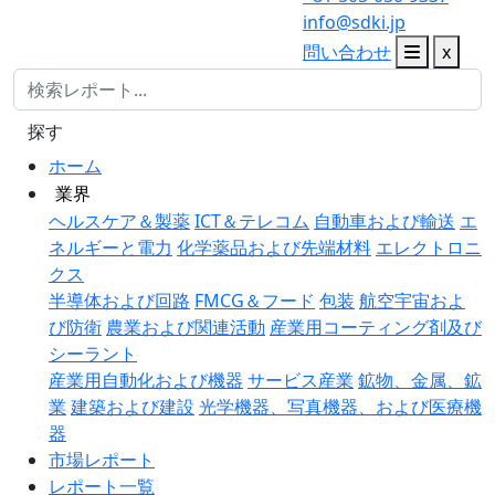
info@sdki.jp
問い合わせ
x
探す
ホーム
業界
ヘルスケア＆製薬
ICT＆テレコム
自動車および輸送
エ
ネルギーと電力
化学薬品および先端材料
エレクトロニ
クス
半導体および回路
FMCG＆フード
包装
航空宇宙およ
び防衛
農業および関連活動
産業用コーティング剤及び
シーラント
産業用自動化および機器
サービス産業
鉱物、金属、鉱
業
建築および建設
光学機器、写真機器、および医療機
器
市場レポート
レポート一覧