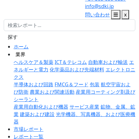
info@sdki.jp
問い合わせ
x
探す
ホーム
業界
ヘルスケア＆製薬
ICT＆テレコム
自動車および輸送
エ
ネルギーと電力
化学薬品および先端材料
エレクトロニ
クス
半導体および回路
FMCG＆フード
包装
航空宇宙およ
び防衛
農業および関連活動
産業用コーティング剤及び
シーラント
産業用自動化および機器
サービス産業
鉱物、金属、鉱
業
建築および建設
光学機器、写真機器、および医療機
器
市場レポート
レポート一覧