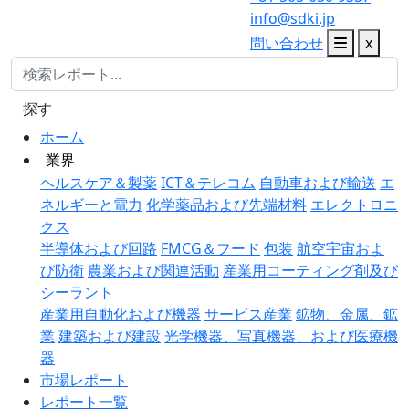
info@sdki.jp
問い合わせ
x
探す
ホーム
業界
ヘルスケア＆製薬
ICT＆テレコム
自動車および輸送
エ
ネルギーと電力
化学薬品および先端材料
エレクトロニ
クス
半導体および回路
FMCG＆フード
包装
航空宇宙およ
び防衛
農業および関連活動
産業用コーティング剤及び
シーラント
産業用自動化および機器
サービス産業
鉱物、金属、鉱
業
建築および建設
光学機器、写真機器、および医療機
器
市場レポート
レポート一覧