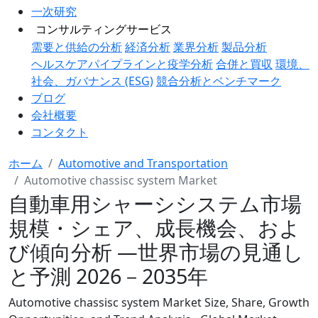
一次研究
コンサルティングサービス
需要と供給の分析
経済分析
業界分析
製品分析
ヘルスケアパイプラインと疫学分析
合併と買収
環境、
社会、ガバナンス (ESG)
競合分析とベンチマーク
ブログ
会社概要
コンタクト
ホーム
Automotive and Transportation
Automotive chassisc system Market
自動車用シャーシシステム市場
規模・シェア、成長機会、およ
び傾向分析 ―世界市場の見通し
と予測 2026－2035年
Automotive chassisc system Market Size, Share, Growth