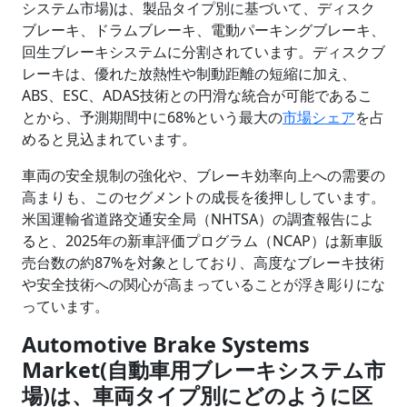
システム市場)は、製品タイプ別に基づいて、ディスク
ブレーキ、ドラムブレーキ、電動パーキングブレーキ、
回生ブレーキシステムに分割されています。ディスクブ
レーキは、優れた放熱性や制動距離の短縮に加え、
ABS、ESC、ADAS技術との円滑な統合が可能であるこ
とから、予測期間中に68%という最大の
市場シェア
を占
めると見込まれています。
車両の安全規制の強化や、ブレーキ効率向上への需要の
高まりも、このセグメントの成長を後押ししています。
米国運輸省道路交通安全局（NHTSA）の調査報告によ
ると、2025年の新車評価プログラム（NCAP）は新車販
売台数の約87%を対象としており、高度なブレーキ技術
や安全技術への関心が高まっていることが浮き彫りにな
っています。
Automotive Brake Systems
Market(自動車用ブレーキシステム市
場)は、車両タイプ別にどのように区