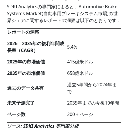
SDKI Analyticsの専門家によると、Automotive Brake
Systems Market(自動車用ブレーキシステム市場)の世
界シェアに関するレポートの洞察は以下のとおりです：
レポートの洞察
2026―2035年の複利年間成
5.4%
長率（CAGR）
2025年の市場価値
415億米ドル
2035年の市場価値
658億米ドル
過去5年間から2024年ま
過去のデータ共有
で
未来予測完了
2035年までの今後10年間
ページ数
200＋ページ
ソース: SDKI Analytics 専門家分析