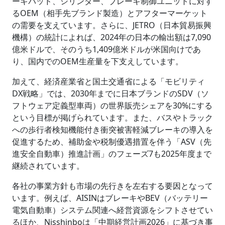
ーキパッド、シリンダー、ブレーキ制御ユニットに対す
るOEM（相手先ブランド製造）とアフターマーケット
の需要を支えています。さらに、JETRO（日本貿易振興
機構）の統計によれば、2024年の日本の輸出額は7,090
億米ドルで、そのうち1,409億米ドルが米国向けであ
り、国内でのOEM生産量を下支えしています。
加えて、経済産業省と国土交通省による「モビリティ
DX戦略」では、2030年までに日本ブランドのSDV（ソ
フトウェア定義型車両）の世界販売シェアを30%にする
という目標が掲げられています。また、バスやトラック
への歩行者検知機能付き衝突被害軽減ブレーキの導入を
促進するため、補助金や税制優遇措置を伴う「ASV（先
進安全自動車）推進計画」のフェーズ7も2025年度まで
継続されています。
各社の事業方針も市場の先行きを左右する要因となって
います。例えば、AISINはブレーキやBEV（バッテリー
電気自動車）システム関連へ経営資源をシフトさせてい
るほか、Nisshinboは「中期経営計画2026」に基づき事