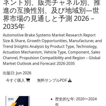
ネント別、販売チャネル別、推
進の互換性別、及び地域別―世
界市場の見通しと予測 2026－
2035年
Automotive Brake Systems Market Research Report
Size & Share, Growth Opportunities, Manufacturer, and
Trend Insights Analysis by Product Type, Technology,
Actuation Mechanism, Vehicle Type, Component, Sales
Channel, Propulsion Compatibility and Region – Global
Market Outlook and Forecast 2026-2035
出版日:
Jun 2026
今すぐ購入
無料サンプルPDF
歴史的な年:
2020ー2024
年