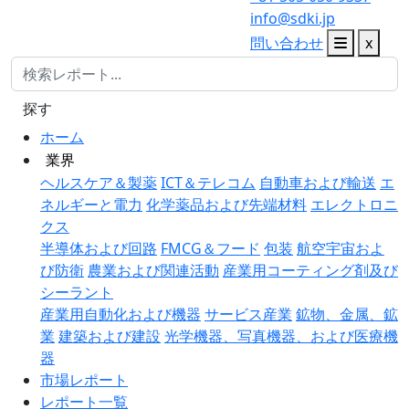
info@sdki.jp
問い合わせ
x
探す
ホーム
業界
ヘルスケア＆製薬
ICT＆テレコム
自動車および輸送
エ
ネルギーと電力
化学薬品および先端材料
エレクトロニ
クス
半導体および回路
FMCG＆フード
包装
航空宇宙およ
び防衛
農業および関連活動
産業用コーティング剤及び
シーラント
産業用自動化および機器
サービス産業
鉱物、金属、鉱
業
建築および建設
光学機器、写真機器、および医療機
器
市場レポート
レポート一覧