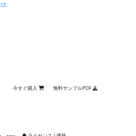
バナ
今すぐ購入
無料サンプルPDF
●
ライセンス / 価格