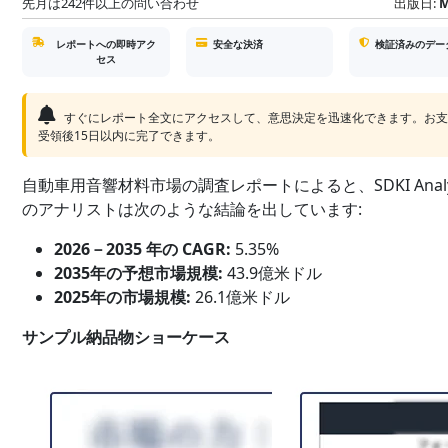
先月は242件以上の問い合わせ
出版日:
M
レポートへの即時アク
安全な決済
検証済みのデー
セス
すぐにレポート全文にアクセスして、意思決定を迅速化できます。お
受領後15日以内に完了できます。
自動車用音響材料市場の調査レポートによると、SDKI Analyt
のアナリストは次のような結論を出しています:
2026－2035 年の CAGR:
5.35%
2035年の予想市場規模:
43.9億米ドル
2025年の市場規模:
26.1億米ドル
サンプル納品物ショーケース