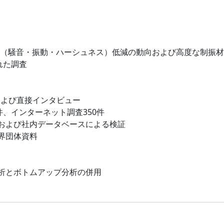
VH（騒音・振動・ハーシュネス）低減の動向および高度な制振
れた調査
および直接インタビュー
件、インターネット調査350件
および社内データベースによる検証
界団体資料
析とボトムアップ分析の併用