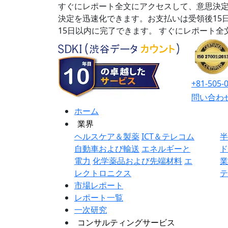
すぐにレポート全文にアクセスして、意思決定
決定を迅速化できます。お支払いは受領後15
15日以内に完了できます。
すぐにレポート全
+81-505-
問い合わ
ホーム
業界
ヘルスケア＆製薬
ICT＆テレコム
自動車および輸送
エネルギーと
電力
化学薬品および先端材料
エ
レクトロニクス
市場レポート
レポート一覧
一次研究
コンサルティングサービス