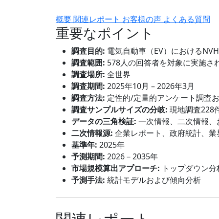
概要
関連レポート
お客様の声
よくある質問
重要なポイント
調査目的:
電気自動車（EV）におけるN
調査範囲:
578人の回答者を対象に実施さ
調査場所:
全世界
調査期間:
2025年10月 – 2026年3月
調査方法:
定性的/定量的アンケート調査
調査サンプルサイズの分岐:
現地調査228
データの三角検証:
一次情報、二次情報、
二次情報源:
企業レポート、政府統計、業
基準年:
2025年
予測期間:
2026－2035年
市場規模算出アプローチ:
トップダウン分
予測手法:
統計モデルおよび傾向分析
関連レポート