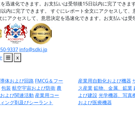
を迅速化できます。お支払いは受領後15日以内に完了できま
日以内に完了できます。
すぐにレポート全文にアクセスして、
文にアクセスして、意思決定を迅速化できます。お支払いは受領
050-9337
info@sdki.jp
せ
x
半導体および回路
FMCG＆フー
産業用自動化および機器
ド
包装
航空宇宙および防衛
農
ス産業
鉱物、金属、鉱業
業および関連活動
産業用コー
よび建設
光学機器、写真
ティング剤及びシーラント
および医療機器