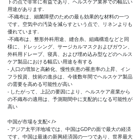
トの点で非常に有益であり、ヘルスケア業界での幅広い
用途があります.
-不織布は、細菌障壁のための最も効果的な材料の一つ
です。空気中の汚染を減らすという点で、リネンよりも
優れています.
-不織布は、整形外科用途、縫合糸、組織構造などと同
様に、ドレッシング、サージカルマスクおよびガウン、
外科用ドレープ、寝具、および埋め込み型などのヘルス
ケア製品における幅広い用途を有する
- 人口の増加と高齢化、慢性疾患の罹患率の上昇、イン
フラ投資、技術の進歩は、今後数年間でヘルスケア製品
の需要を高める可能性が高い
- したがって、上記の要因により、ヘルスケア産業から
の不織布の適用は、予測期間中に支配的になる可能性が
高い
中国が市場を支配< />
- アジア太平洋地域では、中国はGDPの面で最大の経済
です。中国は最速の新興経済国の一つであり、世界最大