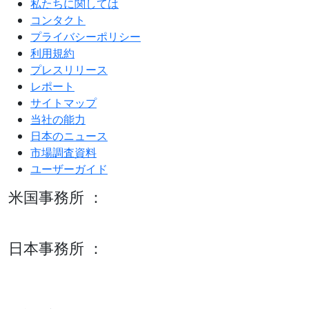
私たちに関しては
コンタクト
プライバシーポリシー
利用規約
プレスリリース
レポート
サイトマップ
当社の能力
日本のニュース
市場調査資料
ユーザーガイド
米国事務所 ：
600 S Tyler St Suite 2100 #140, Amarillo, TX 79101
日本事務所 ：
15/F セルリアンタワー, 桜丘町26-1、150-8512, 東京、渋谷
区、日本