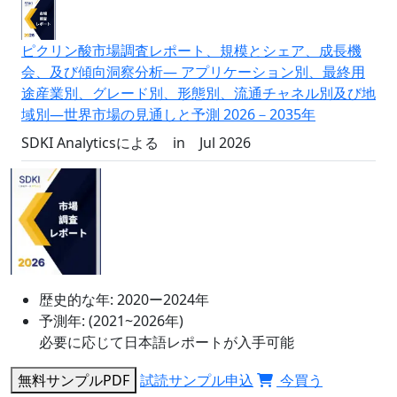
ピクリン酸市場調査レポート、規模とシェア、成長機
会、及び傾向洞察分析― アプリケーション別、最終用
途産業別、グレード別、形態別、流通チャネル別及び地
域別―世界市場の見通しと予測 2026－2035年
SDKI Analyticsによる
in
Jul 2026
歴史的な年:
2020ー2024年
予測年:
(2021~2026年)
必要に応じて日本語レポートが入手可能
無料サンプルPDF
試読サンプル申込
今買う