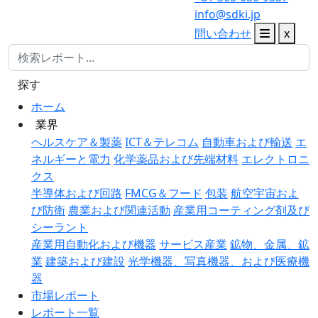
info@sdki.jp
問い合わせ
x
探す
ホーム
業界
ヘルスケア＆製薬
ICT＆テレコム
自動車および輸送
エ
ネルギーと電力
化学薬品および先端材料
エレクトロニ
クス
半導体および回路
FMCG＆フード
包装
航空宇宙およ
び防衛
農業および関連活動
産業用コーティング剤及び
シーラント
産業用自動化および機器
サービス産業
鉱物、金属、鉱
業
建築および建設
光学機器、写真機器、および医療機
器
市場レポート
レポート一覧