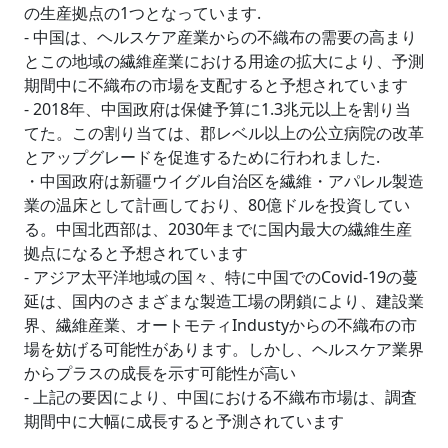
の生産拠点の1つとなっています.
- 中国は、ヘルスケア産業からの不織布の需要の高まり
とこの地域の繊維産業における用途の拡大により、予測
期間中に不織布の市場を支配すると予想されています
- 2018年、中国政府は保健予算に1.3兆元以上を割り当
てた。この割り当ては、郡レベル以上の公立病院の改革
とアップグレードを促進するために行われました.
・中国政府は新疆ウイグル自治区を繊維・アパレル製造
業の温床として計画しており、80億ドルを投資してい
る。中国北西部は、2030年までに国内最大の繊維生産
拠点になると予想されています
- アジア太平洋地域の国々、特に中国でのCovid-19の蔓
延は、国内のさまざまな製造工場の閉鎖により、建設業
界、繊維産業、オートモティIndustyからの不織布の市
場を妨げる可能性があります。しかし、ヘルスケア業界
からプラスの成長を示す可能性が高い
- 上記の要因により、中国における不織布市場は、調査
期間中に大幅に成長すると予測されています