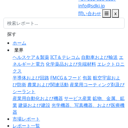
info@sdki.jp
問い合わせ
x
探す
ホーム
業界
ヘルスケア＆製薬
ICT＆テレコム
自動車および輸送
エ
ネルギーと電力
化学薬品および先端材料
エレクトロニ
クス
半導体および回路
FMCG＆フード
包装
航空宇宙およ
び防衛
農業および関連活動
産業用コーティング剤及び
シーラント
産業用自動化および機器
サービス産業
鉱物、金属、鉱
業
建築および建設
光学機器、写真機器、および医療機
器
市場レポート
レポート一覧