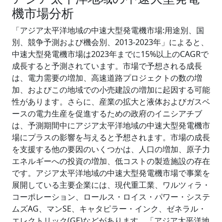
機市場分析
「アジア太平洋地域の中速大型発電機市場:用途別、国
別、競争予測および機会別、2013-2023年」によると、
中速大型発電機市場は2023年までに15%以上のCAGRで
成長すると予測されています。市場で予想される成長
は、電力需要の増加、高速道路プロジェクトの数の増
加、およびこの地域での小売建設の増加に起因する可能
性があります。さらに、産業の拡大と液体およびガスベ
ースの電力生産を促進するための政府のイニシアチブ
は、予測期間中にアジア太平洋地域の中速大型発電機市
場にプラスの影響を与えると予想されます。市場の成長
を支援する他の要因のいくつかは、人口の増加、原子力
エネルギーへの投資の増加、低コストの製造施設の存在
です。アジア太平洋地域の中速大型発電機市場で事業を
展開している主要企業には、現代重工業、ワルツィラ・
コーポレーション、ロールス・ロイス・パワー・システ
ムズAG、マンSE、キャタピラー・インク、ゼネラル・
エレクトリック(GE)などがあります。「アジア太平洋地