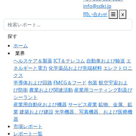
info@sdki.jp
問い合わせ
x
探す
ホーム
業界
ヘルスケア＆製薬
ICT＆テレコム
自動車および輸送
エ
ネルギーと電力
化学薬品および先端材料
エレクトロニ
クス
半導体および回路
FMCG＆フード
包装
航空宇宙およ
び防衛
農業および関連活動
産業用コーティング剤及び
シーラント
産業用自動化および機器
サービス産業
鉱物、金属、鉱
業
建築および建設
光学機器、写真機器、および医療機
器
市場レポート
レポート一覧