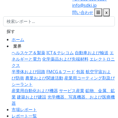
info@sdki.jp
問い合わせ
x
探す
ホーム
業界
ヘルスケア＆製薬
ICT＆テレコム
自動車および輸送
エ
ネルギーと電力
化学薬品および先端材料
エレクトロニ
クス
半導体および回路
FMCG＆フード
包装
航空宇宙およ
び防衛
農業および関連活動
産業用コーティング剤及び
シーラント
産業用自動化および機器
サービス産業
鉱物、金属、鉱
業
建築および建設
光学機器、写真機器、および医療機
器
市場レポート
レポート一覧