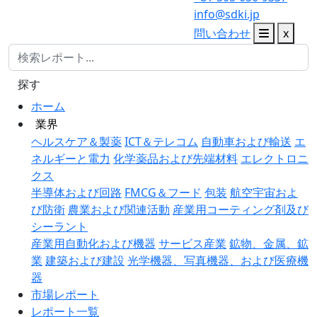
info@sdki.jp
問い合わせ
x
探す
ホーム
業界
ヘルスケア＆製薬
ICT＆テレコム
自動車および輸送
エ
ネルギーと電力
化学薬品および先端材料
エレクトロニ
クス
半導体および回路
FMCG＆フード
包装
航空宇宙およ
び防衛
農業および関連活動
産業用コーティング剤及び
シーラント
産業用自動化および機器
サービス産業
鉱物、金属、鉱
業
建築および建設
光学機器、写真機器、および医療機
器
市場レポート
レポート一覧