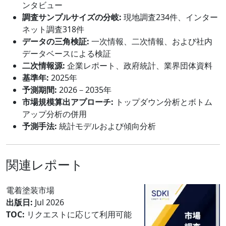
ンタビュー
調査サンプルサイズの分岐:
現地調査234件、インター
ネット調査318件
データの三角検証:
一次情報、二次情報、および社内
データベースによる検証
二次情報源:
企業レポート、政府統計、業界団体資料
基準年:
2025年
予測期間:
2026－2035年
市場規模算出アプローチ:
トップダウン分析とボトム
アップ分析の併用
予測手法:
統計モデルおよび傾向分析
関連レポート
電着塗装市場
出版日:
Jul 2026
TOC:
リクエストに応じて利用可能