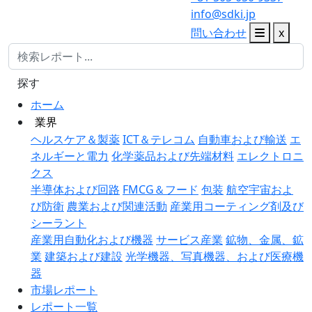
info@sdki.jp
問い合わせ
x
探す
ホーム
業界
ヘルスケア＆製薬
ICT＆テレコム
自動車および輸送
エ
ネルギーと電力
化学薬品および先端材料
エレクトロニ
クス
半導体および回路
FMCG＆フード
包装
航空宇宙およ
び防衛
農業および関連活動
産業用コーティング剤及び
シーラント
産業用自動化および機器
サービス産業
鉱物、金属、鉱
業
建築および建設
光学機器、写真機器、および医療機
器
市場レポート
レポート一覧