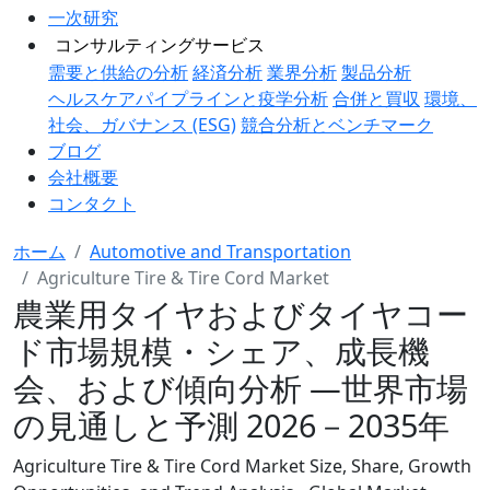
一次研究
コンサルティングサービス
需要と供給の分析
経済分析
業界分析
製品分析
ヘルスケアパイプラインと疫学分析
合併と買収
環境、
社会、ガバナンス (ESG)
競合分析とベンチマーク
ブログ
会社概要
コンタクト
ホーム
Automotive and Transportation
Agriculture Tire & Tire Cord Market
農業用タイヤおよびタイヤコー
ド市場規模・シェア、成長機
会、および傾向分析 ―世界市場
の見通しと予測 2026－2035年
Agriculture Tire & Tire Cord Market Size, Share, Growth