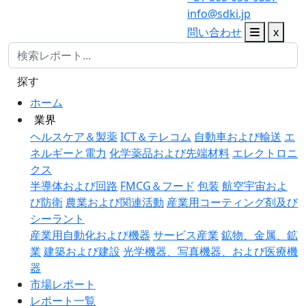
info@sdki.jp
問い合わせ
x
探す
ホーム
業界
ヘルスケア＆製薬
ICT＆テレコム
自動車および輸送
エ
ネルギーと電力
化学薬品および先端材料
エレクトロニ
クス
半導体および回路
FMCG＆フード
包装
航空宇宙およ
び防衛
農業および関連活動
産業用コーティング剤及び
シーラント
産業用自動化および機器
サービス産業
鉱物、金属、鉱
業
建築および建設
光学機器、写真機器、および医療機
器
市場レポート
レポート一覧