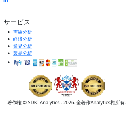
サービス
需給分析
経済分析
業界分析
製品分析
著作権 © SDKI Analytics . 2026. 全著作Analytics権所有.