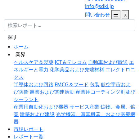
info@sdki.jp
問い合わせ
x
探す
ホーム
業界
ヘルスケア＆製薬
ICT＆テレコム
自動車および輸送
エ
ネルギーと電力
化学薬品および先端材料
エレクトロニ
クス
半導体および回路
FMCG＆フード
包装
航空宇宙およ
び防衛
農業および関連活動
産業用コーティング剤及び
シーラント
産業用自動化および機器
サービス産業
鉱物、金属、鉱
業
建築および建設
光学機器、写真機器、および医療機
器
市場レポート
レポート一覧