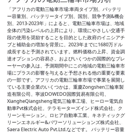
「アフリカの電動三輪車市場:車両タイプ別、バッテリ
ー容量別、バッテリータイプ別、国別、競争予測&機会
別、2013-2023年」によると、電動三輪車市場は、地域
全体の汚染レベルの上昇により、環境にやさしい交通手
段の使用を奨励することを目的とした政府のイニシアチ
ブと補助金の増加を背景に、2023年までに1680万ドル
成長すると予測されています。燃料価格の上昇、資金調
達オプションの容易さ、およびいくつかの国際的なプレ
ーヤーの参入は、予測期間中にこの地域の電動三輪車市
場にプラスの影響を与えると予想される他の重要な要素
の一部です。アフリカの電動三輪車市場で事業を展開し
ている主要企業のいくつかは、重慶Zongshen三輪車製
造有限公司、寧波DOWEDO国際貿易有限公司、
XiangheQiangsheng電気三輪車工場、ヒーロー電気自
動車Pvt株式会社、テラモーターズインド株式会社、ク
リーンモーション、ロヒア自動車工業、キネティックグ
リーンエネルギー&パワーソリューションズ株式会社、
Saera Electric Auto Pvt.Ltd.などです。 バッテリー容量