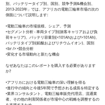
別、バッテリータイプ別、国別、競争予測&機会別、
2013-2023年」では、アフリカの電動三輪車市場の次の
側面について説明します:
•電動三輪車の市場規模、シェア、予測
•セグメント分析 - 車両タイプ別(旅客キャリアおよび負
荷キャリア)、バッテリ容量別(<101Ahおよび>101Ah)、
バッテリタイプ別(鉛酸およびリチウムイオン)、国別
<br /> •競合分析
•変化する市場動向と新たな機会
なぜあなたはこのレポートを購入する必要があります
か?
•アフリカにおける電動三輪車の深い理解を得る
•進行中の傾向と今後5年間で予想される成長を特定する
•業界コンサルタント、電動三輪車販売代理店、流通業
者、その他の利害関係者が市場中心の戦略を調整するの
を支援するため