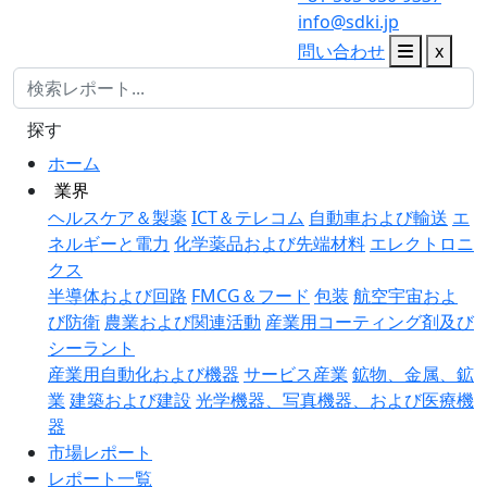
info@sdki.jp
問い合わせ
x
探す
ホーム
業界
ヘルスケア＆製薬
ICT＆テレコム
自動車および輸送
エ
ネルギーと電力
化学薬品および先端材料
エレクトロニ
クス
半導体および回路
FMCG＆フード
包装
航空宇宙およ
び防衛
農業および関連活動
産業用コーティング剤及び
シーラント
産業用自動化および機器
サービス産業
鉱物、金属、鉱
業
建築および建設
光学機器、写真機器、および医療機
器
市場レポート
レポート一覧