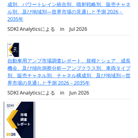
成別、パワートレイン統合別、噴射戦略別、販売チャネ
ル別、及び地域別―世界市場の見通しと予測 2026－
2035年
SDKI Analyticsによる
in
Jul 2026
自動車用アンプ市場調査レポート、規模とシェア、成長
機会、及び傾向洞察分析―アンプクラス別、車両タイプ
別、販売チャネル別、チャネル構成別、及び地域別―世
界市場の見通しと予測 2026－2035年
SDKI Analyticsによる
in
Jun 2026