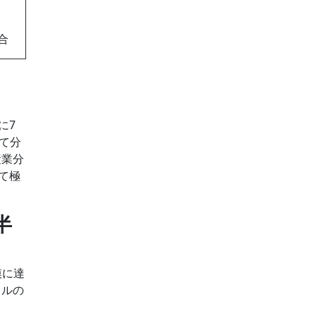
合
に7
て分
産業分
て極
進半
規模に達
ドルの