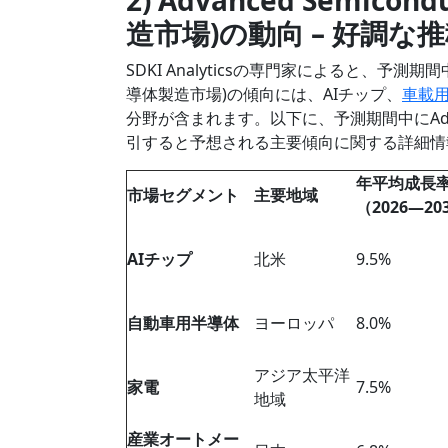
造市場)の動向 – 好調な
SDKI Analyticsの専門家によると、予測期間中に予
導体製造市場)の傾向には、AIチップ、
車載
分野が含まれます。以下に、予測期間中にAdvanced
引すると予想される主要傾向に関する詳細情
年平均成長
市場セグメント
主要地域
（2026―20
AIチップ
北米
9.5%
自動車用半導体
ヨーロッパ
8.0%
アジア太平洋
家電
7.5%
地域
産業オートメー