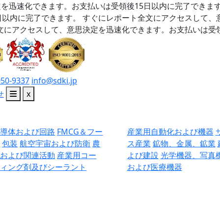
を迅速化できます。お支払いは受領後15日以内に完了できま
日以内に完了できます。
すぐにレポート全文にアクセスして、
文にアクセスして、意思決定を迅速化できます。お支払いは受領
050-9337
info@sdki.jp
せ
x
半導体および回路
FMCG＆フー
産業用自動化および機器
ド
包装
航空宇宙および防衛
農
ス産業
鉱物、金属、鉱業
業および関連活動
産業用コー
よび建設
光学機器、写真
ティング剤及びシーラント
および医療機器