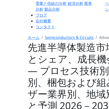
需要と供給の分析
経済分析
業界
分析
製品分析
ン
ブログ
会社概要
コンタクト
ホーム
Semiconductors & Circuits
Adva
先進半導体製造市
とシェア、成長機
― プロセス技術
別、梱包および組
ザー業界別、地域
と予測 2026－20