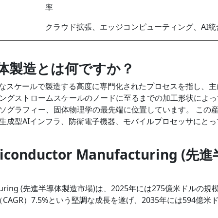
率
クラウド拡張、エッジコンピューティング、AI統
半導体製造とは何ですか？
細なスケールで製造する高度に専門化されたプロセスを指し、主
ングストロームスケールのノードに至るまでの加工形状によっ
ソグラフィー、固体物理学の最先端に位置しています。 この
、生成型AIインフラ、防衛電子機器、モバイルプロセッサにとっ
conductor Manufacturing (先
nufacturing (先進半導体製造市場)は、2025年には275億米ドルの
CAGR）7.5%という堅調な成長を遂げ、2035年には594億米