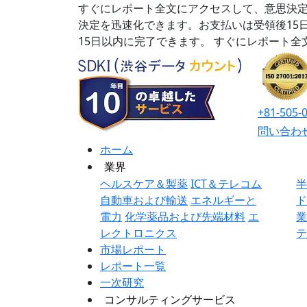
すぐにレポート全文にアクセスして、意思決定
決定を迅速化できます。お支払いは受領後15
15日以内に完了できます。
すぐにレポート全
+81-505-
問い合わ
ホーム
業界
ヘルスケア＆製薬
ICT＆テレコム
自動車および輸送
エネルギーと
電力
化学薬品および先端材料
エ
レクトロニクス
市場レポート
レポート一覧
一次研究
コンサルティングサービス