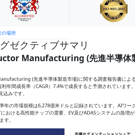
査の場所
試読サンプル申込
エグゼクティブサマリ
ctor Manufacturing (
先進半導体
or Manufacturing (先進半導体製造市場)に関する調査報告書に
に複利年間成長率（CAGR）7.4%で成長すると予測されています
る見込みです。
年の市場規模は6,278億米ドルと記録されています。AIワー
における高性能チップの需要、EV及びADASシステムの急増
ます。