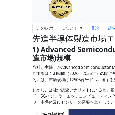
このレポートについて
目次
調
先進半導体製造市場
1) Advanced Semicondu
造市場
)
規模
当社が実施したAdvanced Semiconduct
同市場は予測期間（2026―2035年）の間
的には、市場規模は12505億米ドルに達す
しかし、当社の調査アナリストによると、基準
ド、5Gインフラ、エッジコンピューティング
ワー半導体及びセンサーの需要を牽引してい