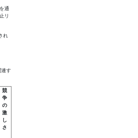
を通
止リ
され
に関連す
競
争
の
激
し
さ