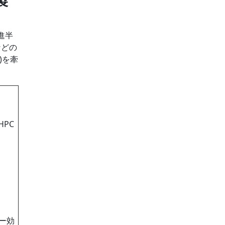
先進半
などの
場)を牽
PC
ー効