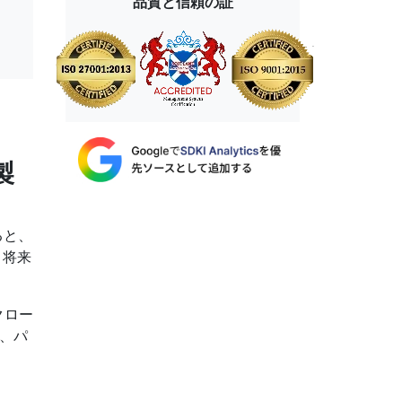
品質と信頼の証
製
よると、
。将来
クロー
が、パ