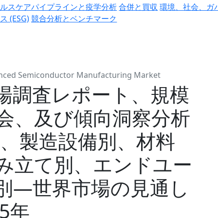
ヘルスケアパイプラインと疫学分析
合併と買収
環境、社会、ガ
ス (ESG)
競合分析とベンチマーク
nced Semiconductor Manufacturing Market
場調査レポート、規模
会、及び傾向洞察分析
別、製造設備別、材料
み立て別、エンドユー
別―世界市場の見通し
35年