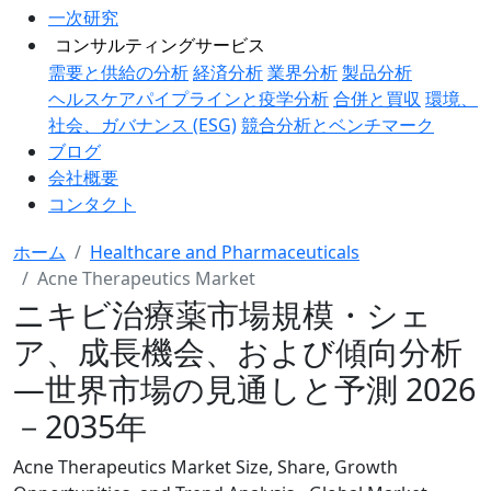
一次研究
コンサルティングサービス
需要と供給の分析
経済分析
業界分析
製品分析
ヘルスケアパイプラインと疫学分析
合併と買収
環境、
社会、ガバナンス (ESG)
競合分析とベンチマーク
ブログ
会社概要
コンタクト
ホーム
Healthcare and Pharmaceuticals
Acne Therapeutics Market
ニキビ治療薬市場規模・シェ
ア、成長機会、および傾向分析
―世界市場の見通しと予測 2026
－2035年
Acne Therapeutics Market Size, Share, Growth