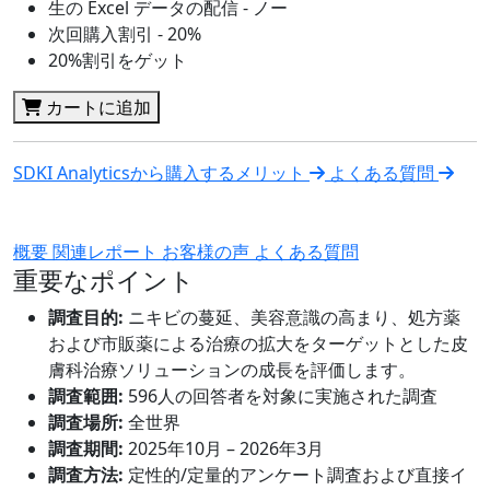
生の Excel データの配信 - ノー
次回購入割引 - 20%
20%割引をゲット
カートに追加
SDKI Analyticsから購入するメリット
よくある質問
概要
関連レポート
お客様の声
よくある質問
重要なポイント
調査目的:
ニキビの蔓延、美容意識の高まり、処方薬
および市販薬による治療の拡大をターゲットとした皮
膚科治療ソリューションの成長を評価します。
調査範囲:
596人の回答者を対象に実施された調査
調査場所:
全世界
調査期間:
2025年10月 – 2026年3月
調査方法:
定性的/定量的アンケート調査および直接イ