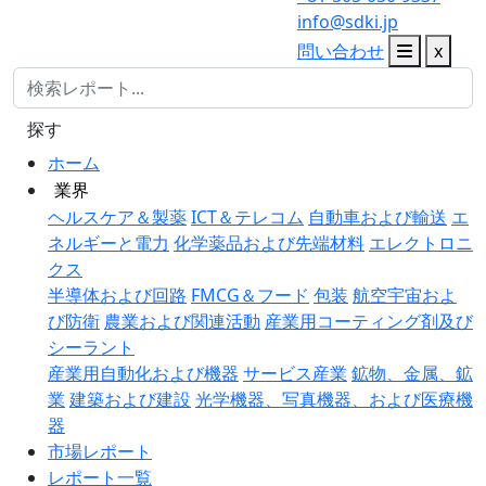
info@sdki.jp
問い合わせ
x
探す
ホーム
業界
ヘルスケア＆製薬
ICT＆テレコム
自動車および輸送
エ
ネルギーと電力
化学薬品および先端材料
エレクトロニ
クス
半導体および回路
FMCG＆フード
包装
航空宇宙およ
び防衛
農業および関連活動
産業用コーティング剤及び
シーラント
産業用自動化および機器
サービス産業
鉱物、金属、鉱
業
建築および建設
光学機器、写真機器、および医療機
器
市場レポート
レポート一覧