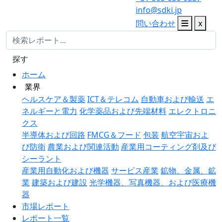
info@sdki.jp
問い合わせ
x
探す
ホーム
業界
ヘルスケア＆製薬
ICT＆テレコム
自動車および輸送
エ
ネルギーと電力
化学薬品および先端材料
エレクトロニ
クス
半導体および回路
FMCG＆フード
包装
航空宇宙およ
び防衛
農業および関連活動
産業用コーティング剤及び
シーラント
産業用自動化および機器
サービス産業
鉱物、金属、鉱
業
建築および建設
光学機器、写真機器、および医療機
器
市場レポート
レポート一覧