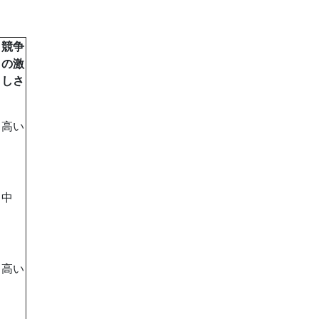
競争
の激
しさ
高い
中
高い