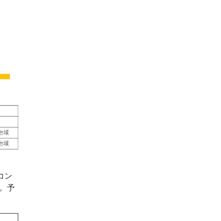
コン
。予