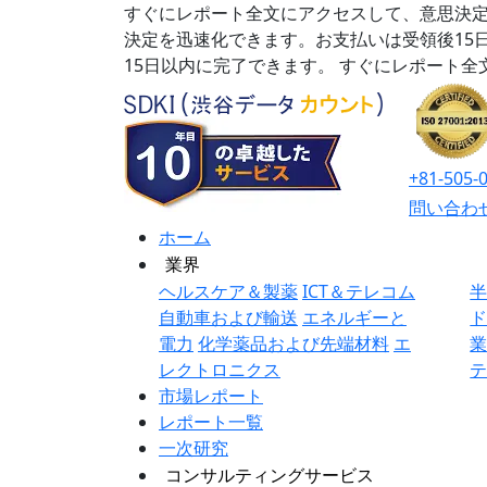
すぐにレポート全文にアクセスして、意思決定
決定を迅速化できます。お支払いは受領後15
15日以内に完了できます。
すぐにレポート全
+81-505-
問い合わ
ホーム
業界
ヘルスケア＆製薬
ICT＆テレコム
自動車および輸送
エネルギーと
電力
化学薬品および先端材料
エ
レクトロニクス
市場レポート
レポート一覧
一次研究
コンサルティングサービス