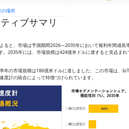
査の場所
試読サンプル申込
クティブサマリ
ると、市場は予測期間2026―2035年において複利年間成長
ます。2035年には、市場規模は424億米ドルに達すると見込まれ
年の市場規模は186億米ドルに達しました。この市場は、Io
速度計の統合によって特徴づけられています。