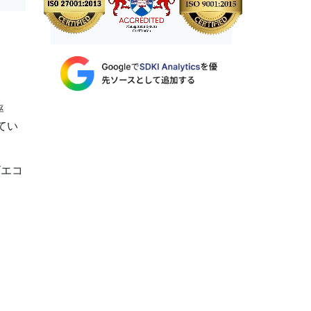
率
てい
Tエコ