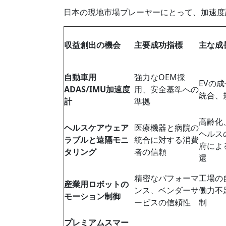
日本の現地市場プレーヤーにとって、加速度
収益創出の機会
主要成功指標
主な成
自動車用
強力なOEM採
EVの成
ADAS/IMU加速度
用、安全基準への
統合、
計
準拠
高齢化
ヘルスケアウェア
医療機器と病院の
ヘルス
ラブルと遠隔モニ
統合に対する消費
府によ
タリング
者の信頼
還
精密なパフォーマ
工場の
産業用ロボットの
ンス、ベンダーサ
働力不
モーション制御
ービスの信頼性
制
プレミアムスマー