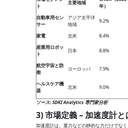
主要地域
ト
年）
自動車用セン
アジア太平洋
9.2%
サー
地域
家電
北米
8.4%
産業用ロボッ
日本
8.8%
ト
航空宇宙と防
ヨーロッパ
7.9%
衛
ヘルスケア機
北米
9.0%
器
ソース: SDKI Analytics 専門家分析
3) 市場定義 – 加速度計
加速度計は、重力などの静的な力だけでなく