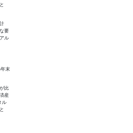
と
計
な要
アル
5年末
が比
済産
タル
と