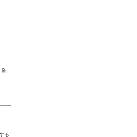
、防
する