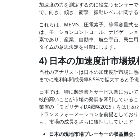
加速度の力を測定するのに役立つセンサーで
で、向き、傾き、衝撃、振動レベルに関する
これらは、MEMS、圧電素子、静電容量式
は、モーションコントロール、ナビゲーショ
素であり、産業、自動車、航空宇宙、民生用
タイムの意思決定を可能にします
。
4) 日本
の
加速度計市場規
当社のアナリストは日本の加速度計市場に熱
までに複利年間成長率8.5%で拡大すると予
日本では、特に製造業とサービス業において
較的高いことが市場の発展を牽引しているこ
業省の「モビリティDX戦略2025」をはじ
トランスフォーメーションを前提としており
も、市場の成長をさらに後押ししています。
日本の現地市場プレーヤーの収益機会: