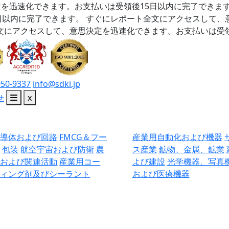
を迅速化できます。お支払いは受領後15日以内に完了できま
日以内に完了できます。
すぐにレポート全文にアクセスして、
文にアクセスして、意思決定を迅速化できます。お支払いは受領
050-9337
info@sdki.jp
せ
x
半導体および回路
FMCG＆フー
産業用自動化および機器
ド
包装
航空宇宙および防衛
農
ス産業
鉱物、金属、鉱業
業および関連活動
産業用コー
よび建設
光学機器、写真
ティング剤及びシーラント
および医療機器