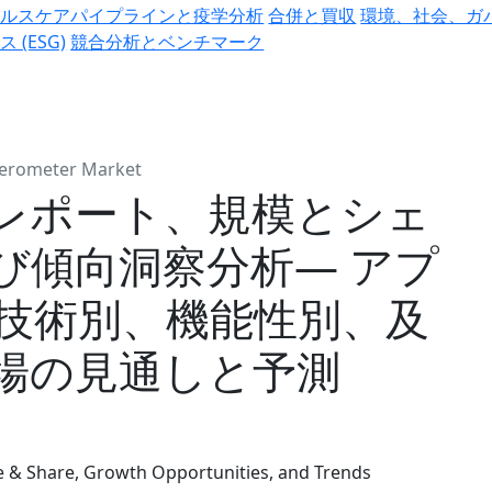
ヘルスケアパイプラインと疫学分析
合併と買収
環境、社会、ガ
ス (ESG)
競合分析とベンチマーク
lerometer Market
レポート、規模とシェ
び傾向洞察分析― アプ
技術別、機能性別、及
場の見通しと予測
e & Share, Growth Opportunities, and Trends