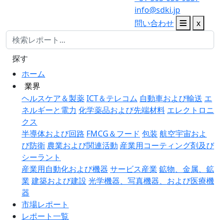
info@sdki.jp
問い合わせ
x
探す
ホーム
業界
ヘルスケア＆製薬
ICT＆テレコム
自動車および輸送
エ
ネルギーと電力
化学薬品および先端材料
エレクトロニ
クス
半導体および回路
FMCG＆フード
包装
航空宇宙およ
び防衛
農業および関連活動
産業用コーティング剤及び
シーラント
産業用自動化および機器
サービス産業
鉱物、金属、鉱
業
建築および建設
光学機器、写真機器、および医療機
器
市場レポート
レポート一覧