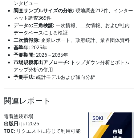
ンタビュー
調査サンプルサイズの分岐:
現地調査212件、インター
ネット調査369件
データの三角検証:
一次情報、二次情報、および社内
データベースによる検証
二次情報源:
企業レポート、政府統計、業界団体資料
基準年:
2025年
予測期間:
2026－2035年
市場規模算出アプローチ:
トップダウン分析とボトム
アップ分析の併用
予測手法:
統計モデルおよび傾向分析
関連レポート
電着塗装市場
出版日:
Jul 2026
TOC:
リクエストに応じて利用可能