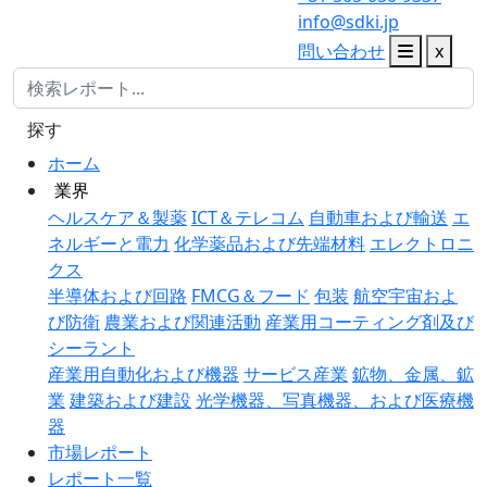
info@sdki.jp
問い合わせ
x
探す
ホーム
業界
ヘルスケア＆製薬
ICT＆テレコム
自動車および輸送
エ
ネルギーと電力
化学薬品および先端材料
エレクトロニ
クス
半導体および回路
FMCG＆フード
包装
航空宇宙およ
び防衛
農業および関連活動
産業用コーティング剤及び
シーラント
産業用自動化および機器
サービス産業
鉱物、金属、鉱
業
建築および建設
光学機器、写真機器、および医療機
器
市場レポート
レポート一覧