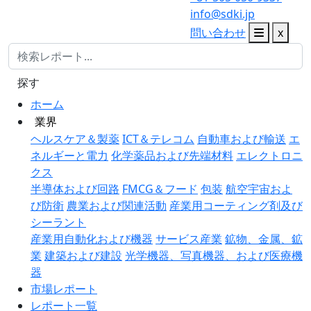
info@sdki.jp
問い合わせ
x
探す
ホーム
業界
ヘルスケア＆製薬
ICT＆テレコム
自動車および輸送
エ
ネルギーと電力
化学薬品および先端材料
エレクトロニ
クス
半導体および回路
FMCG＆フード
包装
航空宇宙およ
び防衛
農業および関連活動
産業用コーティング剤及び
シーラント
産業用自動化および機器
サービス産業
鉱物、金属、鉱
業
建築および建設
光学機器、写真機器、および医療機
器
市場レポート
レポート一覧