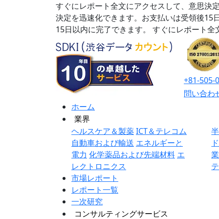
すぐにレポート全文にアクセスして、意思決定
決定を迅速化できます。お支払いは受領後15
15日以内に完了できます。
すぐにレポート全
+81-505-
問い合わ
ホーム
業界
ヘルスケア＆製薬
ICT＆テレコム
自動車および輸送
エネルギーと
電力
化学薬品および先端材料
エ
レクトロニクス
市場レポート
レポート一覧
一次研究
コンサルティングサービス