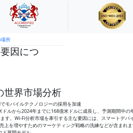
の場所
試読サンプル申込
長要因につ
スの世界市場分析
の間でモバイルテクノロジーの採用を加速
3億米ドルから2024年までに168億米ドルに成長し、予測期間中の
ています。Wi-Fi分析市場を牽引する主な要因には、スマートデバ
売上を増やすためのマーケティング戦略の洗練などが含まれま
ウド展開モデル