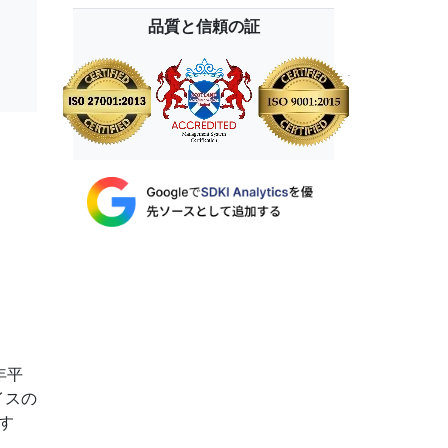
品質と信頼の証
年平
イスの
す