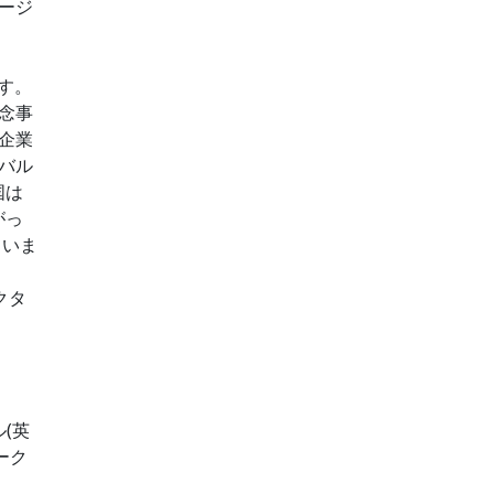
ージ
す。
念事
企業
バル
国は
がっ
ていま
クタ
(英
ーク
、