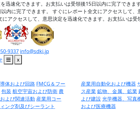
を迅速化できます。お支払いは受領後15日以内に完了できま
日以内に完了できます。
すぐにレポート全文にアクセスして、
文にアクセスして、意思決定を迅速化できます。お支払いは受領
050-9337
info@sdki.jp
せ
x
半導体および回路
FMCG＆フー
産業用自動化および機器
ド
包装
航空宇宙および防衛
農
ス産業
鉱物、金属、鉱業
業および関連活動
産業用コー
よび建設
光学機器、写真
ティング剤及びシーラント
および医療機器