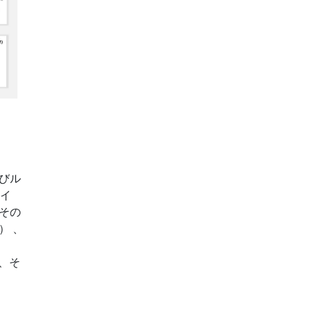
びル
スイ
その
） 、
、そ