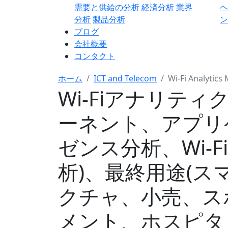
需要と供給の分析
経済分析
業界
分析
製品分析
ン
ブログ
会社概要
コンタクト
ホーム
ICT and Telecom
Wi-Fi Analytics
Wi-Fiアナリテ
ーネント、アプリケ
ゼンス分析、Wi-
析)、最終用途(
クチャ、小売、ス
メント、ホスピタ