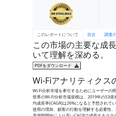
このレポートについて
目次
調査
この市場の主要な成
いて理解を深める。
PDFをダウンロード
Wi-Fiアナリティク
Wi-Fi分析市場を牽引するためにユーザー
世界のWi-Fi分析市場規模は、2019年の5
均成長率(CAGR)は26%になると予想され
使用の増加、顧客の行動を理解する必要性、
予測期間中により高いCAGRで成長するクラ