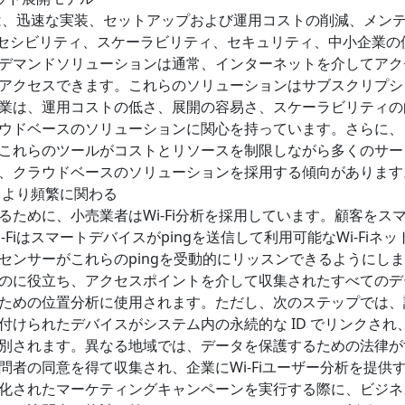
ンは、迅速な実装、セットアップおよび運用コストの削減、メン
クセシビリティ、スケーラビリティ、セキュリティ、中小企業の
デマンドソリューションは通常、インターネットを介してアク
アクセスできます。これらのソリューションはサブスクリプシ
業は、運用コストの低さ、展開の容易さ、スケーラビリティの
ウドベースのソリューションに関心を持っています。さらに、
これらのツールがコストとリソースを制限しながら多くのサー
、クラウドベースのソリューションを採用する傾向があります
とより頻繁に関わる
ために、小売業者はWi-Fi分析を採用しています。顧客をス
iはスマートデバイスがpingを送信して利用可能なWi-Fiネッ
センサーがこれらのpingを受動的にリッスンできるようにし
のに役立ち、アクセスポイントを介して収集されたすべてのデ
ための位置分析に使用されます。ただし、次のステップでは、
けられたデバイスがシステム内の永続的な ID でリンクされ
別されます。異なる地域では、データを保護するための法律が
者の同意を得て収集され、企業にWi-Fiユーザー分析を提供
化されたマーケティングキャンペーンを実行する際に、ビジネ