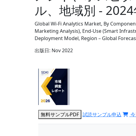
ル、地域別 - 20
Global Wi-Fi Analytics Market, By Component,
Marketing Analysis), End-Use (Smart Infrastr
Deployment Model, Region – Global Forecas
出版日:
Nov 2022
無料サンプルPDF
試読サンプル申込
今