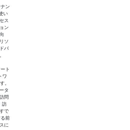
テナン
使い
セス
ョン
向
リソ
ドパ
。
マート
トワ
ます。
ータ
訪問
、訪
すで
する前
スに