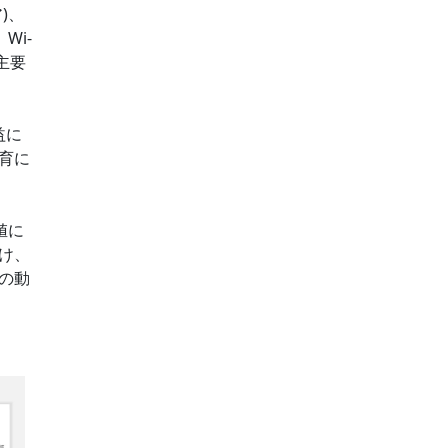
ア)、
Wi-
主要
益に
育に
値に
け、
の動