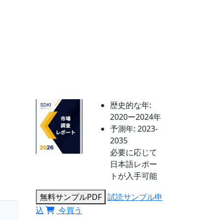
歴史的な年:
2020ー2024年
予測年:
2023-
2035
必要に応じて
日本語レポー
トが入手可能
無料サンプルPDF
試読サンプル申
込
今買う