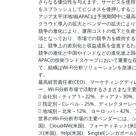
さらなる優位性を与えます。サービスを使用
をスプラッシュしてビジネスを後押しするこ
アジア太平洋地域(APAC)は予測期間中に最
クラウド導入の拡大とベンダーの拡大により、予
競争の激化により、運用コストの低下と生産
項となっており、市場での競争力を維持する
は、競争上の差別化と収益成長を促進するた
競争の激化と中国やインドなどの進化途上国
APACの技術ランドスケープにおいて重要
て、組織はWi-Fi分析ソリューションを急
す。
最高経営責任者(CEO)、マーケティングデ
ー、Wi-Fi分析市場で活動するさまざまな
 会社別 – ティア 1 – 22%、ティア 2 – 30%
 指定別 – Cレベル – 25%、ディレクターレベル
 地域別 – 北米 – 12%、ヨーロッパ – 42%
世界のWi-Fi分析市場の主要ベンダーには、
国)、Cloud4Wi(米国)、フォーティネッ
ス(米国)、Yelp(米国)、Singtel(シンガポール)、S