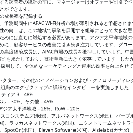
する訪問者の統計の前に、マネージャーはオファーや割引でペ
とができます。
高の成長率を記録する
測期間中にAPAC Wi-Fi分析市場が牽引されると予想されま
性の向上は、この地域で事業を展開する組織にとって大きな懸
ためには直ちに対処する必要があります。アジア太平洋地域の
めに、顧客サービスの改善に引き続き注力しています。グロー
の高度経済成長は、APAC市場の成長を後押ししています。中
な役割を果たしており、技術革新に大きく依存しています。した
速に採用して、全体的なマーケティングと運用の効率を向上させ
ィレクター、その他のイノベーションおよびテクノロジーディレ
主要組織のエグゼクティブに詳細なインタビューを実施しました
、ティア 3 – 48%
 – 30%、その他 – 45%
、アジア太平洋地域 – 26%、RoW – 20%
シスコシステムズ(米国)、アルバネットワークス(米国)、パープル
ト(米国)、ラッカスネットワークス(米国)、エクストリームネットワ
potOn(米国)、Eleven Software(米国)、Aislelabs(カナダ)