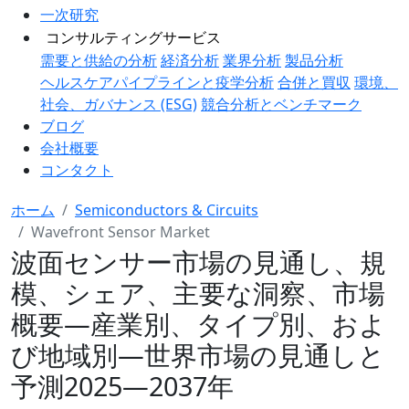
一次研究
コンサルティングサービス
需要と供給の分析
経済分析
業界分析
製品分析
ヘルスケアパイプラインと疫学分析
合併と買収
環境、
社会、ガバナンス (ESG)
競合分析とベンチマーク
ブログ
会社概要
コンタクト
ホーム
Semiconductors & Circuits
Wavefront Sensor Market
波面センサー市場の見通し、規
模、シェア、主要な洞察、市場
概要―産業別、タイプ別、およ
び地域別―世界市場の見通しと
予測2025―2037年