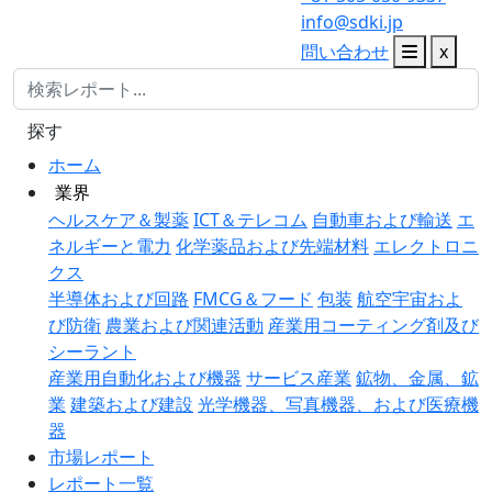
info@sdki.jp
問い合わせ
x
探す
ホーム
業界
ヘルスケア＆製薬
ICT＆テレコム
自動車および輸送
エ
ネルギーと電力
化学薬品および先端材料
エレクトロニ
クス
半導体および回路
FMCG＆フード
包装
航空宇宙およ
び防衛
農業および関連活動
産業用コーティング剤及び
シーラント
産業用自動化および機器
サービス産業
鉱物、金属、鉱
業
建築および建設
光学機器、写真機器、および医療機
器
市場レポート
レポート一覧