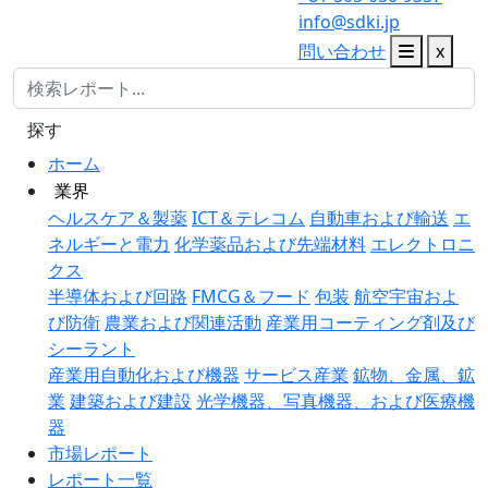
info@sdki.jp
問い合わせ
x
探す
ホーム
業界
ヘルスケア＆製薬
ICT＆テレコム
自動車および輸送
エ
ネルギーと電力
化学薬品および先端材料
エレクトロニ
クス
半導体および回路
FMCG＆フード
包装
航空宇宙およ
び防衛
農業および関連活動
産業用コーティング剤及び
シーラント
産業用自動化および機器
サービス産業
鉱物、金属、鉱
業
建築および建設
光学機器、写真機器、および医療機
器
市場レポート
レポート一覧