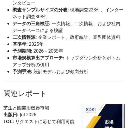
ンタビュー
調査サンプルサイズの分岐:
現地調査223件、インター
ネット調査308件
データの三角検証:
一次情報、二次情報、および社内
データベースによる検証
二次情報源:
企業レポート、政府統計、業界団体資料
基準年:
2025年
予測期間:
2026－2035年
市場規模算出アプローチ:
トップダウン分析とボトム
アップ分析の併用
予測手法:
統計モデルおよび傾向分析
関連レポート
芝生と園芸用機器市場
出版日:
Jul 2026
TOC:
リクエストに応じて利用可能