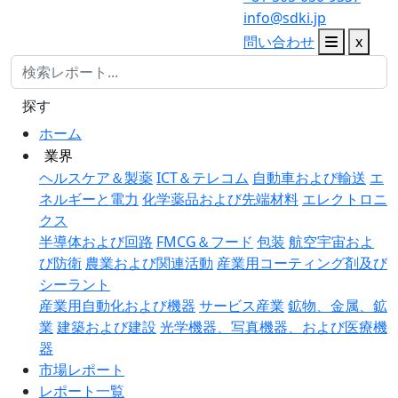
info@sdki.jp
問い合わせ
x
探す
ホーム
業界
ヘルスケア＆製薬
ICT＆テレコム
自動車および輸送
エ
ネルギーと電力
化学薬品および先端材料
エレクトロニ
クス
半導体および回路
FMCG＆フード
包装
航空宇宙およ
び防衛
農業および関連活動
産業用コーティング剤及び
シーラント
産業用自動化および機器
サービス産業
鉱物、金属、鉱
業
建築および建設
光学機器、写真機器、および医療機
器
市場レポート
レポート一覧