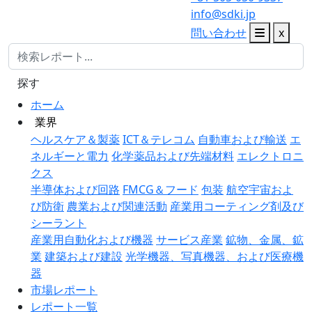
info@sdki.jp
問い合わせ
x
探す
ホーム
業界
ヘルスケア＆製薬
ICT＆テレコム
自動車および輸送
エ
ネルギーと電力
化学薬品および先端材料
エレクトロニ
クス
半導体および回路
FMCG＆フード
包装
航空宇宙およ
び防衛
農業および関連活動
産業用コーティング剤及び
シーラント
産業用自動化および機器
サービス産業
鉱物、金属、鉱
業
建築および建設
光学機器、写真機器、および医療機
器
市場レポート
レポート一覧