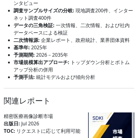
ンタビュー
調査サンプルサイズの分岐:
現地調査200件、インター
ネット調査400件
データの三角検証:
一次情報、二次情報、および社内
データベースによる検証
二次情報源:
企業レポート、政府統計、業界団体資料
基準年:
2025年
予測期間:
2026－2035年
市場規模算出アプローチ:
トップダウン分析とボトム
アップ分析の併用
予測手法:
統計モデルおよび傾向分析
関連レポート
精密医療画像診断市場
出版日:
Jul 2026
TOC:
リクエストに応じて利用可能