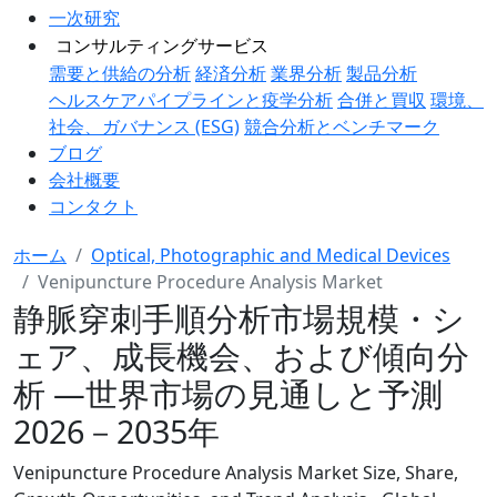
一次研究
コンサルティングサービス
需要と供給の分析
経済分析
業界分析
製品分析
ヘルスケアパイプラインと疫学分析
合併と買収
環境、
社会、ガバナンス (ESG)
競合分析とベンチマーク
ブログ
会社概要
コンタクト
ホーム
Optical, Photographic and Medical Devices
Venipuncture Procedure Analysis Market
静脈穿刺手順分析市場規模・シ
ェア、成長機会、および傾向分
析 ―世界市場の見通しと予測
2026－2035年
Venipuncture Procedure Analysis Market Size, Share,