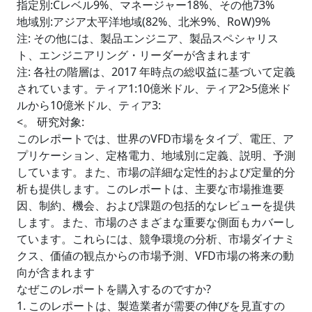
指定別:Cレベル9%、マネージャー18%、その他73%
地域別:アジア太平洋地域(82%、北米9%、RoW)9%
注: その他には、製品エンジニア、製品スペシャリス
ト、エンジニアリング・リーダーが含まれます
注: 各社の階層は、2017 年時点の総収益に基づいて定義
されています。ティア1:10億米ドル、ティア2>5億米ド
ルから10億米ドル、ティア3:
<。 研究対象:
このレポートでは、世界のVFD市場をタイプ、電圧、ア
プリケーション、定格電力、地域別に定義、説明、予測
しています。また、市場の詳細な定性的および定量的分
析も提供します。このレポートは、主要な市場推進要
因、制約、機会、および課題の包括的なレビューを提供
します。また、市場のさまざまな重要な側面もカバーし
ています。これらには、競争環境の分析、市場ダイナミ
クス、価値の観点からの市場予測、VFD市場の将来の動
向が含まれます
なぜこのレポートを購入するのですか?
1. このレポートは、製造業者が需要の伸びを見直すの