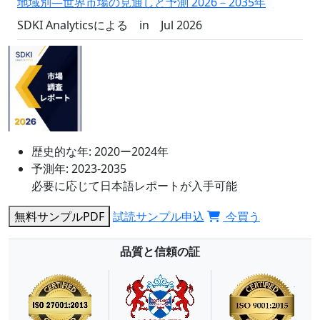
地域別―世界市場の見通しと予測 2026－2035年
SDKI Analyticsによる
in
Jul 2026
歴史的な年:
2020ー2024年
予測年:
2023-2035
必要に応じて日本語レポートが入手可能
無料サンプルPDF
試読サンプル申込
今買う
品質と信頼の証