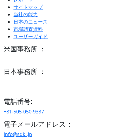
サイトマップ
当社の能力
日本のニュース
市場調査資料
ユーザーガイド
米国事務所 ：
600 S Tyler St Suite 2100 #140, Amarillo, TX 79101
日本事務所 ：
15/F セルリアンタワー, 桜丘町26-1、150-8512, 東京、渋谷
区、日本
電話番号:
+81-505-050-9337
電子メールアドレス：
info@sdki.jp