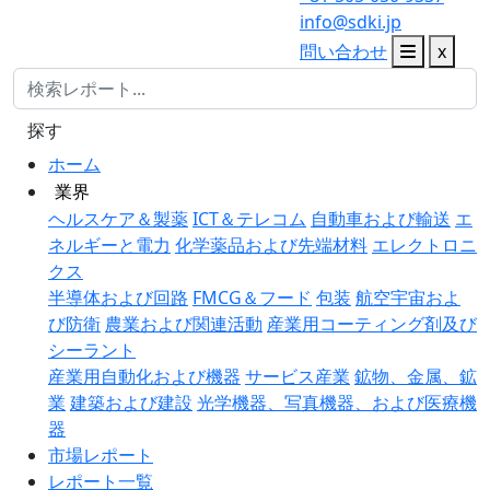
info@sdki.jp
問い合わせ
x
探す
ホーム
業界
ヘルスケア＆製薬
ICT＆テレコム
自動車および輸送
エ
ネルギーと電力
化学薬品および先端材料
エレクトロニ
クス
半導体および回路
FMCG＆フード
包装
航空宇宙およ
び防衛
農業および関連活動
産業用コーティング剤及び
シーラント
産業用自動化および機器
サービス産業
鉱物、金属、鉱
業
建築および建設
光学機器、写真機器、および医療機
器
市場レポート
レポート一覧