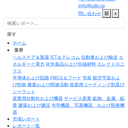
info@sdki.jp
問い合わせ
x
探す
ホーム
業界
ヘルスケア＆製薬
ICT＆テレコム
自動車および輸送
エ
ネルギーと電力
化学薬品および先端材料
エレクトロニ
クス
半導体および回路
FMCG＆フード
包装
航空宇宙およ
び防衛
農業および関連活動
産業用コーティング剤及び
シーラント
産業用自動化および機器
サービス産業
鉱物、金属、鉱
業
建築および建設
光学機器、写真機器、および医療機
器
市場レポート
レポート一覧