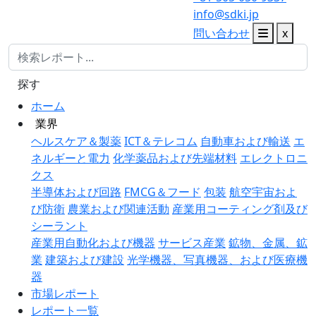
info@sdki.jp
問い合わせ
x
探す
ホーム
業界
ヘルスケア＆製薬
ICT＆テレコム
自動車および輸送
エ
ネルギーと電力
化学薬品および先端材料
エレクトロニ
クス
半導体および回路
FMCG＆フード
包装
航空宇宙およ
び防衛
農業および関連活動
産業用コーティング剤及び
シーラント
産業用自動化および機器
サービス産業
鉱物、金属、鉱
業
建築および建設
光学機器、写真機器、および医療機
器
市場レポート
レポート一覧