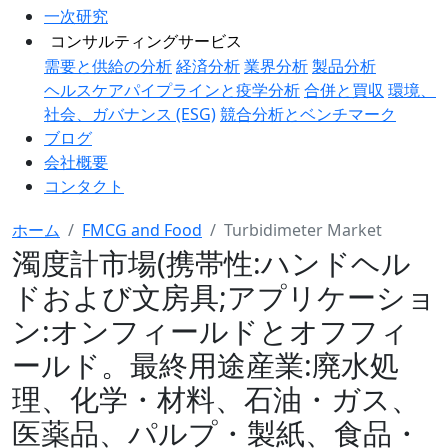
一次研究
コンサルティングサービス
需要と供給の分析
経済分析
業界分析
製品分析
ヘルスケアパイプラインと疫学分析
合併と買収
環境、
社会、ガバナンス (ESG)
競合分析とベンチマーク
ブログ
会社概要
コンタクト
ホーム
FMCG and Food
Turbidimeter Market
濁度計市場(携帯性:ハンドヘル
ドおよび文房具;アプリケーショ
ン:オンフィールドとオフフィ
ールド。最終用途産業:廃水処
理、化学・材料、石油・ガス、
医薬品、パルプ・製紙、食品・