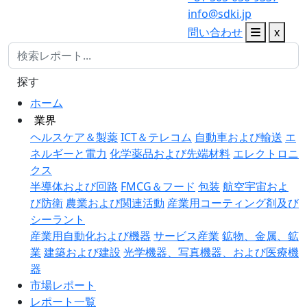
info@sdki.jp
問い合わせ
x
探す
ホーム
業界
ヘルスケア＆製薬
ICT＆テレコム
自動車および輸送
エ
ネルギーと電力
化学薬品および先端材料
エレクトロニ
クス
半導体および回路
FMCG＆フード
包装
航空宇宙およ
び防衛
農業および関連活動
産業用コーティング剤及び
シーラント
産業用自動化および機器
サービス産業
鉱物、金属、鉱
業
建築および建設
光学機器、写真機器、および医療機
器
市場レポート
レポート一覧