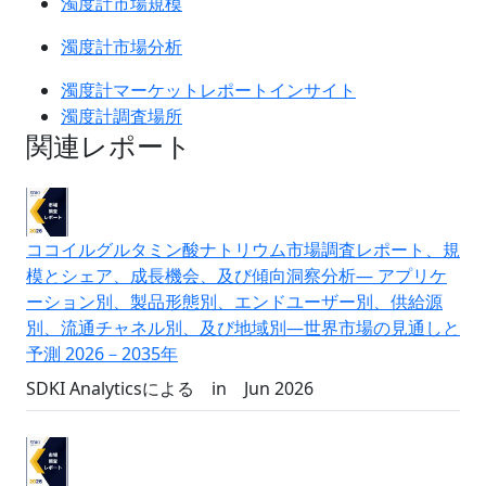
濁度計市場規模
濁度計市場分析
濁度計マーケットレポートインサイト
濁度計調査場所
関連レポート
ココイルグルタミン酸ナトリウム市場調査レポート、規
模とシェア、成長機会、及び傾向洞察分析― アプリケ
ーション別、製品形態別、エンドユーザー別、供給源
別、流通チャネル別、及び地域別―世界市場の見通しと
予測 2026－2035年
SDKI Analyticsによる
in
Jun 2026