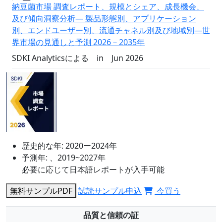
納豆菌市場 調査レポート、規模とシェア、成長機会、
及び傾向洞察分析― 製品形態別、アプリケーション
別、エンドユーザー別、流通チャネル別及び地域別―世
界市場の見通しと予測 2026－2035年
SDKI Analyticsによる
in
Jun 2026
歴史的な年:
2020ー2024年
予測年:
、2019~2027年
必要に応じて日本語レポートが入手可能
無料サンプルPDF
試読サンプル申込
今買う
品質と信頼の証