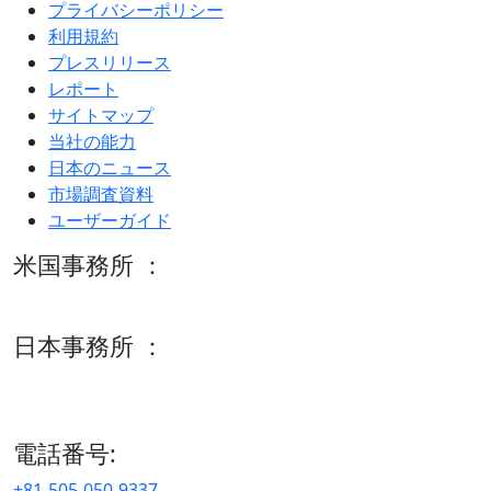
プライバシーポリシー
利用規約
プレスリリース
レポート
サイトマップ
当社の能力
日本のニュース
市場調査資料
ユーザーガイド
米国事務所 ：
600 S Tyler St Suite 2100 #140, Amarillo, TX 79101
日本事務所 ：
15/F セルリアンタワー, 桜丘町26-1、150-8512, 東京、渋谷
区、日本
電話番号:
+81-505-050-9337