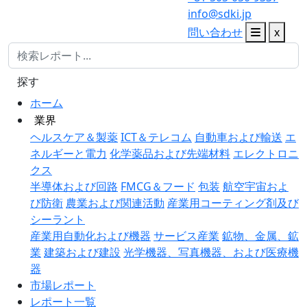
info@sdki.jp
問い合わせ
x
探す
ホーム
業界
ヘルスケア＆製薬
ICT＆テレコム
自動車および輸送
エ
ネルギーと電力
化学薬品および先端材料
エレクトロニ
クス
半導体および回路
FMCG＆フード
包装
航空宇宙およ
び防衛
農業および関連活動
産業用コーティング剤及び
シーラント
産業用自動化および機器
サービス産業
鉱物、金属、鉱
業
建築および建設
光学機器、写真機器、および医療機
器
市場レポート
レポート一覧