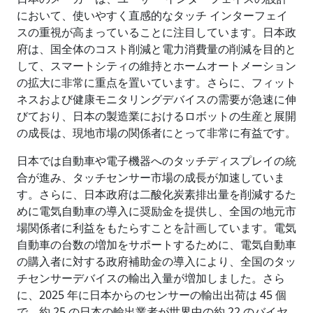
において、使いやすく直感的なタッチ インターフェイ
スの重視が高まっていることに注目しています。日本政
府は、国全体のコスト削減と電力消費量の削減を目的と
して、スマートシティの維持とホームオートメーション
の拡大に非常に重点を置いています。さらに、フィット
ネスおよび健康モニタリングデバイスの需要が急速に伸
びており、日本の製造業におけるロボットの生産と展開
の成長は、現地市場の関係者にとって非常に有益です。
日本では自動車や電子機器へのタッチディスプレイの統
合が進み、タッチセンサー市場の成長が加速していま
す。さらに、日本政府は二酸化炭素排出量を削減するた
めに電気自動車の導入に奨励金を提供し、全国の地元市
場関係者に利益をもたらすことを計画しています。電気
自動車の台数の増加をサポートするために、電気自動車
の購入者に対する政府補助金の導入により、全国のタッ
チセンサーデバイスの輸出入量が増加しました。さら
に、2025 年に日本からのセンサーの輸出出荷は 45 個
で、約 25 の日本の輸出業者が世界中の約 22 のバイヤ