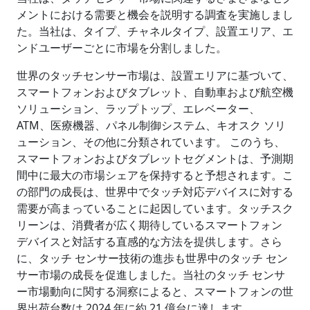
メントにおける需要と機会を説明する調査を実施しまし
た。当社は、
タイプ、チャネルタイプ、設置エリア、エ
ンドユーザー
ごとに市場を分割しました。
世界のタッチセンサー市場は、設置エリアに基づいて、
スマートフォンおよびタブレット、自動車および航空機
ソリューション、ラップトップ、エレベーター、
ATM、医療機器、パネル制御システム、キオスク ソリ
ューション、その他に分類されています。 このうち、
スマートフォンおよびタブレットセグメントは、予測期
間中に最大の市場シェアを保持すると予想されます。こ
の部門の成長は、世界中でタッチ対応デバイスに対する
需要が高まっていることに起因しています。タッチスク
リーンは、消費者が広く期待しているスマートフォン
デバイスと対話する直感的な方法を提供します。さら
に、タッチ センサー技術の進歩も世界中のタッチ セン
サー市場の成長を促進しました。当社のタッチ センサ
ー市場動向に関する洞察によると、スマートフォンの世
界出荷台数は 2024 年に約 21 億台に達します。