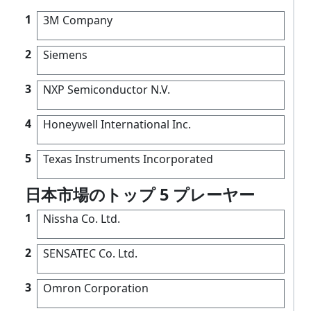
1
3M Company
2
Siemens
3
NXP Semiconductor N.V.
4
Honeywell International Inc.
5
Texas Instruments Incorporated
日本市場のトップ 5 プレーヤー
1
Nissha Co. Ltd.
2
SENSATEC Co. Ltd.
3
Omron Corporation