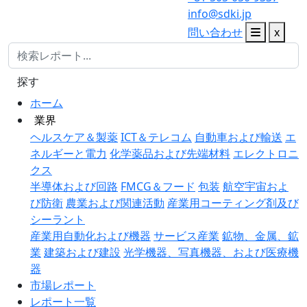
info@sdki.jp
問い合わせ
x
探す
ホーム
業界
ヘルスケア＆製薬
ICT＆テレコム
自動車および輸送
エ
ネルギーと電力
化学薬品および先端材料
エレクトロニ
クス
半導体および回路
FMCG＆フード
包装
航空宇宙およ
び防衛
農業および関連活動
産業用コーティング剤及び
シーラント
産業用自動化および機器
サービス産業
鉱物、金属、鉱
業
建築および建設
光学機器、写真機器、および医療機
器
市場レポート
レポート一覧