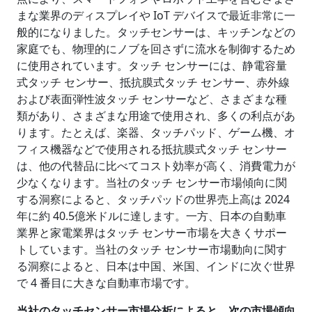
まな業界のディスプレイや IoT デバイスで最近非常に一
般的になりました。タッチセンサーは、キッチンなどの
家庭でも、物理的にノブを回さずに流水を制御するため
に使用されています。タッチ センサーには、静電容量
式タッチ センサー、抵抗膜式タッチ センサー、赤外線
および表面弾性波タッチ センサーなど、さまざまな種
類があり、さまざまな用途で使用され、多くの利点があ
ります。たとえば、楽器、タッチパッド、ゲーム機、オ
フィス機器などで使用される抵抗膜式タッチ センサー
は、他の代替品に比べてコスト効率が高く、消費電力が
少なくなります。当社のタッチ センサー市場傾向に関
する洞察によると、タッチパッドの世界売上高は 2024
年に約 40.5億米ドルに達します。一方、日本の自動車
業界と家電業界はタッチ センサー市場を大きくサポー
トしています。当社のタッチ センサー市場動向に関す
る洞察によると、日本は中国、米国、インドに次ぐ世界
で 4 番目に大きな自動車市場です。
当社のタッチセンサー市場分析によると、次の市場傾向