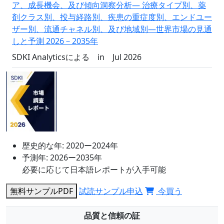
ア、成長機会、及び傾向洞察分析― 治療タイプ別、薬
剤クラス別、投与経路別、疾患の重症度別、エンドユー
ザー別、流通チャネル別、及び地域別―世界市場の見通
しと予測 2026－2035年
SDKI Analyticsによる
in
Jul 2026
歴史的な年:
2020ー2024年
予測年:
2026ー2035年
必要に応じて日本語レポートが入手可能
無料サンプルPDF
試読サンプル申込
今買う
品質と信頼の証