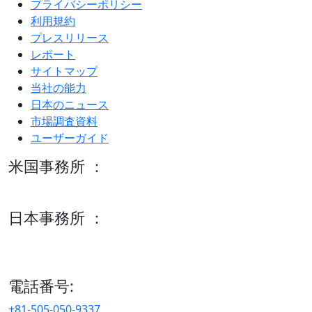
プライバシーポリシー
利用規約
プレスリリース
レポート
サイトマップ
当社の能力
日本のニュース
市場調査資料
ユーザーガイド
米国事務所 ：
600 S Tyler St Suite 2100 #140, Amarillo, TX 79101
日本事務所 ：
15/F セルリアンタワー, 桜丘町26-1、150-8512, 東京、渋谷
区、日本
電話番号:
+81-505-050-9337