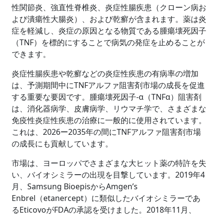
性関節炎、強直性脊椎炎、炎症性腸疾患（クローン病お
よび潰瘍性大腸炎）、および乾癬が含まれます。薬は炎
症を軽減し、炎症の原因となる物質である腫瘍壊死因子
（TNF）を標的にすることで病気の発症を止めることが
できます。
炎症性腸疾患や乾癬などの炎症性疾患の有病率の増加
は、予測期間中にTNFアルファ阻害剤市場の成長を促進
する重要な要因です。腫瘍壊死因子-α（TNFα）阻害剤
は、消化器病学、皮膚病学、リウマチ学で、さまざまな
免疫性炎症性疾患の治療に一般的に使用されています。
これは、2026ー2035年の間にTNFアルファ阻害剤市場
の成長にも貢献しています。
市場は、ヨーロッパでさまざまな大ヒット薬の特許を失
い、バイオシミラーの出現を目撃しています。2019年4
月、Samsung BioepisからAmgen’s
Enbrel（etanercept）に類似したバイオシミラーであ
るEticovoがFDAの承認を受けました。2018年11月、