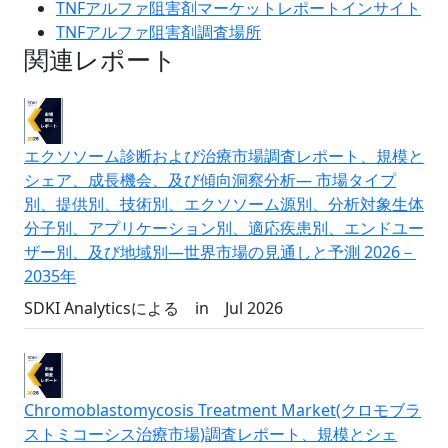
TNFアルファ阻害剤マーケットレポートインサイト
TNFアルファ阻害剤調査場所
関連レポート
エクソソーム診断および治療市場調査レポート、規模と
シェア、成長機会、及び傾向洞察分析― 市場タイプ
別、提供別、技術別、エクソソーム源別、分析対象生体
分子別、アプリケーション別、適応疾患別、エンドユー
ザー別、及び地域別―世界市場の見通しと予測 2026－
2035年
SDKI Analyticsによる
in
Jul 2026
Chromoblastomycosis Treatment Market(クロモブラ
ストミコーシス治療市場)調査レポート、規模とシェ