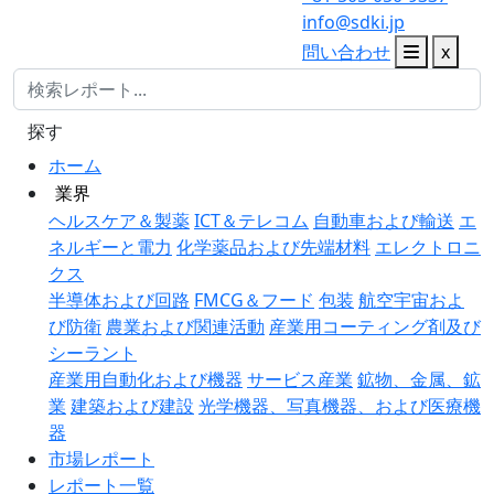
info@sdki.jp
問い合わせ
x
探す
ホーム
業界
ヘルスケア＆製薬
ICT＆テレコム
自動車および輸送
エ
ネルギーと電力
化学薬品および先端材料
エレクトロニ
クス
半導体および回路
FMCG＆フード
包装
航空宇宙およ
び防衛
農業および関連活動
産業用コーティング剤及び
シーラント
産業用自動化および機器
サービス産業
鉱物、金属、鉱
業
建築および建設
光学機器、写真機器、および医療機
器
市場レポート
レポート一覧