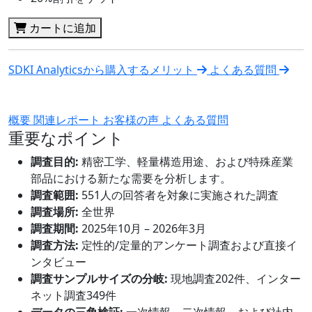
カートに追加
SDKI Analyticsから購入するメリット
よくある質問
概要
関連レポート
お客様の声
よくある質問
重要なポイント
調査目的:
精密工学、軽量構造用途、および特殊産業
部品における新たな需要を分析します。
調査範囲:
551人の回答者を対象に実施された調査
調査場所:
全世界
調査期間:
2025年10月 – 2026年3月
調査方法:
定性的/定量的アンケート調査および直接イ
ンタビュー
調査サンプルサイズの分岐:
現地調査202件、インター
ネット調査349件
データの三角検証:
一次情報、二次情報、および社内