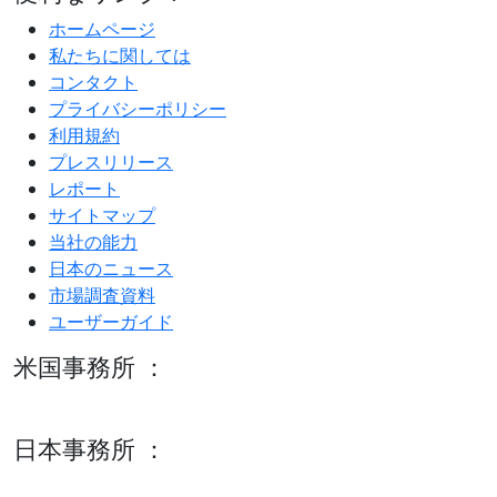
ホームページ
私たちに関しては
コンタクト
プライバシーポリシー
利用規約
プレスリリース
レポート
サイトマップ
当社の能力
日本のニュース
市場調査資料
ユーザーガイド
米国事務所 ：
600 S Tyler St Suite 2100 #140, Amarillo, TX 79101
日本事務所 ：
15/F セルリアンタワー, 桜丘町26-1、150-8512, 東京、渋谷