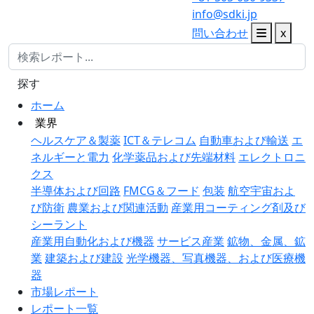
info@sdki.jp
問い合わせ
x
探す
ホーム
業界
ヘルスケア＆製薬
ICT＆テレコム
自動車および輸送
エ
ネルギーと電力
化学薬品および先端材料
エレクトロニ
クス
半導体および回路
FMCG＆フード
包装
航空宇宙およ
び防衛
農業および関連活動
産業用コーティング剤及び
シーラント
産業用自動化および機器
サービス産業
鉱物、金属、鉱
業
建築および建設
光学機器、写真機器、および医療機
器
市場レポート
レポート一覧