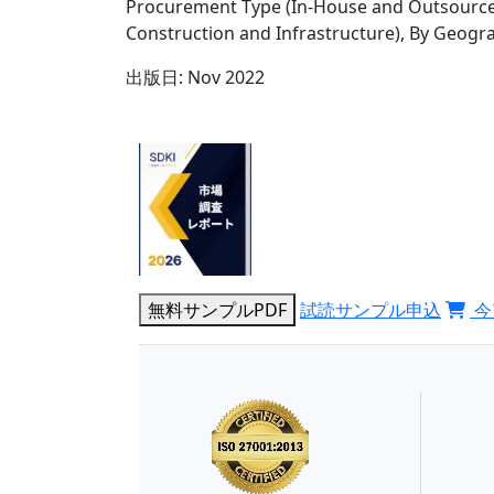
Procurement Type (In-House and Outsourced
Construction and Infrastructure), By Geogr
出版日:
Nov 2022
無料サンプルPDF
試読サンプル申込
今