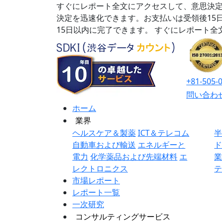
すぐにレポート全文にアクセスして、意思決定
決定を迅速化できます。お支払いは受領後15
15日以内に完了できます。
すぐにレポート全
+81-505-
問い合わ
ホーム
業界
ヘルスケア＆製薬
ICT＆テレコム
自動車および輸送
エネルギーと
電力
化学薬品および先端材料
エ
レクトロニクス
市場レポート
レポート一覧
一次研究
コンサルティングサービス