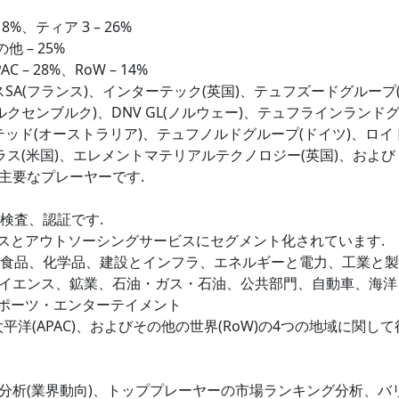
18%、ティア 3 – 26%
他 – 25%
C – 28%、RoW – 14%
スSA(フランス)、インターテック(英国)、テュフズードグループ
クセンブルク)、DNV GL(ノルウェー)、テュフラインランド
ミテッド(オーストラリア)、テュフノルドグループ(ドイツ)、ロイ
ラス(米国)、エレメントマテリアルテクノロジー(英国)、および
かの主要なプレーヤーです.
、検査、認証です.
ビスとアウトソーシングサービスにセグメント化されています.
業と食品、化学品、建設とインフラ、エネルギーと電力、工業と
イエンス、鉱業、石油・ガス・石油、公共部門、自動車、海洋
スポーツ・エンターテイメント
洋(APAC)、およびその他の世界(RoW)の4つの地域に関して
分析(業界動向)、トッププレーヤーの市場ランキング分析、バ