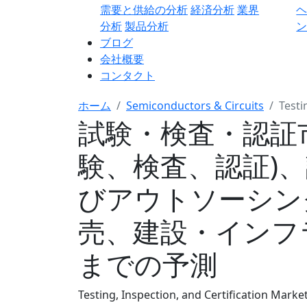
需要と供給の分析
経済分析
業界
分析
製品分析
ン
ブログ
会社概要
コンタクト
ホーム
Semiconductors & Circuits
Testi
試験・検査・認証市
験、検査、認証)
びアウトソーシン
売、建設・インフラ)
までの予測
Testing, Inspection, and Certification Market,