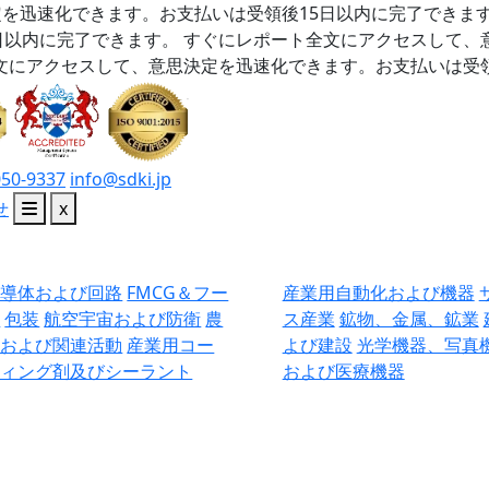
を迅速化できます。お支払いは受領後15日以内に完了できま
日以内に完了できます。
すぐにレポート全文にアクセスして、
文にアクセスして、意思決定を迅速化できます。お支払いは受領
050-9337
info@sdki.jp
せ
x
半導体および回路
FMCG＆フー
産業用自動化および機器
ド
包装
航空宇宙および防衛
農
ス産業
鉱物、金属、鉱業
業および関連活動
産業用コー
よび建設
光学機器、写真
ティング剤及びシーラント
および医療機器