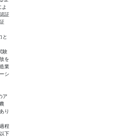
によ
認証
証
力と
試験
故を
造業
ーシ
のア
農
あり
過程
以下