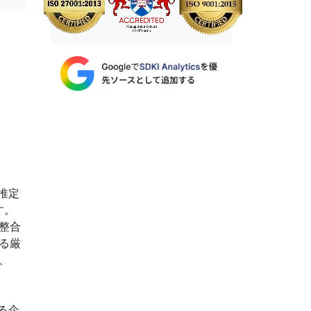
と推定
す。
整合
る厳
、
る企