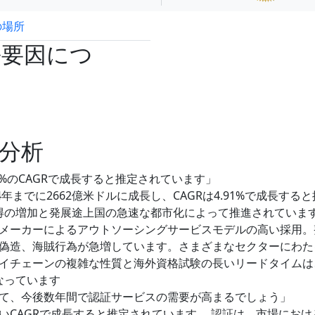
の場所
試読サンプル申込
長要因につ
分析
.91%のCAGRで成長すると推定されています」
24年までに2662億米ドルに成長し、CAGRは4.91%で成長する
所得の増加と発展途上国の急速な都市化によって推進されていま
メーカーによるアウトソーシングサービスモデルの高い採用。
偽造、海賊行為が急増しています。さまざまなセクターにわた
イチェーンの複雑な性質と海外資格試験の長いリードタイムは
なっています
て、今後数年間で認証サービスの需要が高まるでしょう」
いCAGRで成長すると推定されています。 認証は、市場におけ