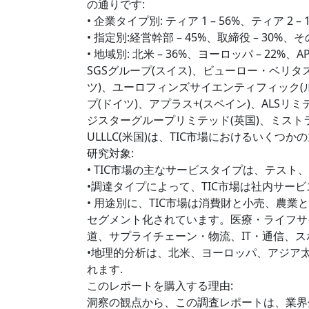
の通りです:
• 企業タイプ別: ティア 1 – 56%、ティア 2 – 
• 指定別:経営幹部 – 45%、取締役 – 30%、その
• 地域別: 北米 – 36%、ヨーロッパ – 22%、APA
SGSグループ(スイス)、ビューロー・ベリタ
ツ)、ユーロフィンズサイエンティフィック(ル
プ(ドイツ)、アプラス+(スペイン)、ALSリ
ジスターグループリミテッド(英国)、ミスト
ULLLC(米国)は、TIC市場におけるいくつ
研究対象:
• TIC市場の主なサービスタイプは、テスト
•調達タイプによって、TIC市場は社内サー
• 用途別に、TIC市場は消費財と小売、農
セグメント化されています。医療・ライフサ
道、サプライチェーン・物流、IT・通信、
•地理的分析は、北米、ヨーロッパ、アジア太平
れます.
このレポートを購入する理由:
洞察の観点から、この調査レポートは、業界