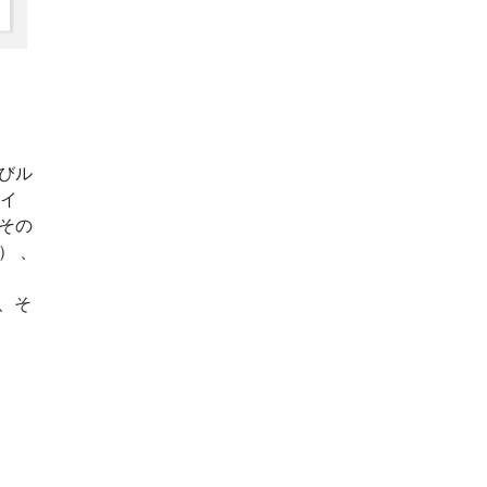
びル
スイ
その
） 、
、そ