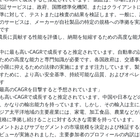
る認証サービスは、政府、国際標準化機関、またはクライアント
準に対して、テストまたは検査の結果を検証します。一般に、
のサービスは、メーカーが自社製品の特定の規格への準拠を実
です
の成長に貢献する性能を評価し、納期を短縮するための高度な能
中に最も高いCAGRで成長すると推定されています。自動車の
ための高度な能力と専門知識が必要です。各国政府は、交通事
小限に抑えるための法律の実施にますます注力しています。製
すために、より高い安全基準、持続可能な品質、およびオペレ
す
最高のCAGRを目撃すると予想されています」
も高いCAGRで成長すると推定されています。中国や日本など
、かなりの輸出能力を持っています。しかし、その輸入は主に
ジア太平洋地域の主要産業には、家電、加工食品、農業などが
際規格に準拠し続けることに対する大きな需要を持っています。
メントおよびサブセグメントの市場規模を決定および検証する
ビューが実施されました。主要参加者のプロフィールの内訳は